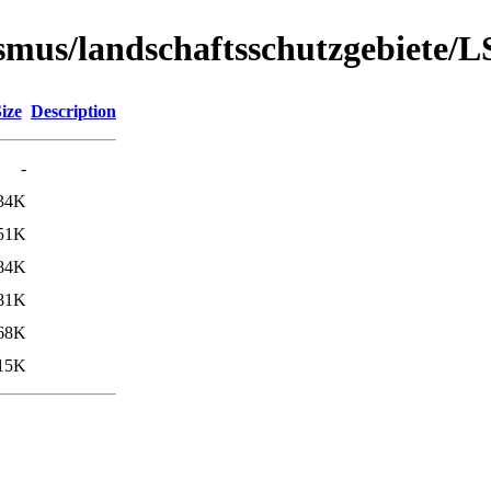
urismus/landschaftsschutzgebiete
ize
Description
-
34K
51K
84K
81K
68K
15K