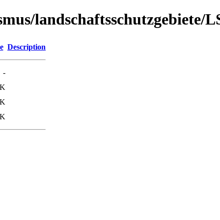
rismus/landschaftsschutzgebiete/
e
Description
-
6K
3K
0K