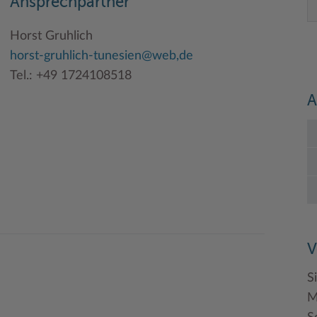
Ansprechpartner
Horst Gruhlich
horst-gruhlich-tunesien@web,de
Tel.: +49 1724108518
A
V
S
M