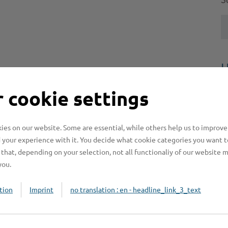
S
H
H
 cookie settings
z
b
es on our website. Some are essential, while others help us to improve
 your experience with it. You decide what cookie categories you want t
that, depending on your selection, not all functionaliy of our website 
you.
tion
Imprint
no translation : en - headline_link_3_text