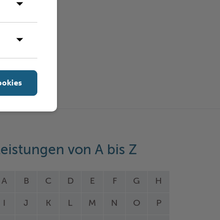
ookies
eistungen von A bis Z
A
B
C
D
E
F
G
H
I
J
K
L
M
N
O
P