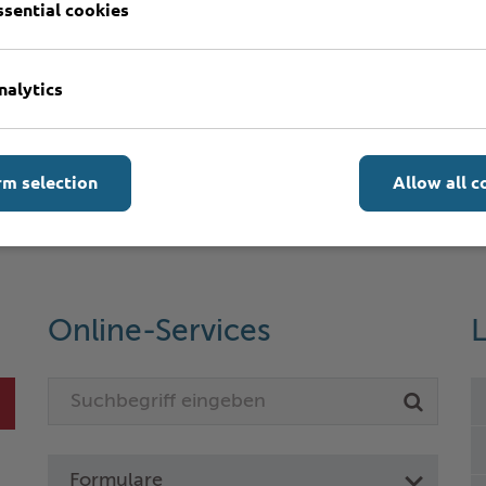
ssential cookies
nalytics
rm selection
Allow all c
Online-Services
L
Formulare