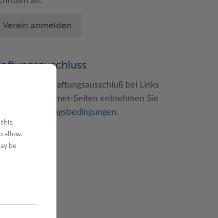
chritten an.
Verein anmelden
aftungsauschluss
inweise zum Haftungsausschluß bei Links
u anderen Internet-Seiten entnehmen Sie
itte den
Nutzungsbedingungen
.
 this
o allow.
may be