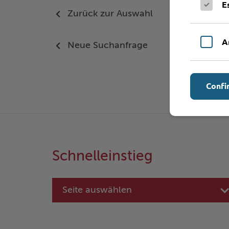
E
Zurück zur Auswahl
A
Neue Suchanfrage
Confi
Schnelleinstieg
Seite auswählen