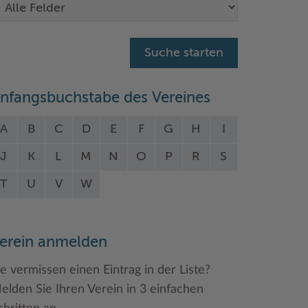
nfangsbuchstabe des Vereines
A
B
C
D
E
F
G
H
I
J
K
L
M
N
O
P
R
S
T
U
V
W
erein anmelden
ie vermissen einen Eintrag in der Liste?
elden Sie Ihren Verein in 3 einfachen