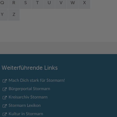
Q
R
S
T
U
V
W
X
Y
Z
Weiterführende Links
Mach Dich stark für Stormarn!
Bürgerportal Stormarn
Kreisarchiv Stormarn
Stormarn Lexikon
Kultur in Stormarn