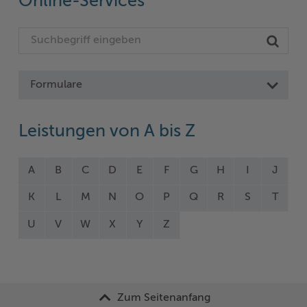
Online-Services
Formulare
Leistungen von A bis Z
A
B
C
D
E
F
G
H
I
J
K
L
M
N
O
P
Q
R
S
T
U
V
W
X
Y
Z
Zum Seitenanfang