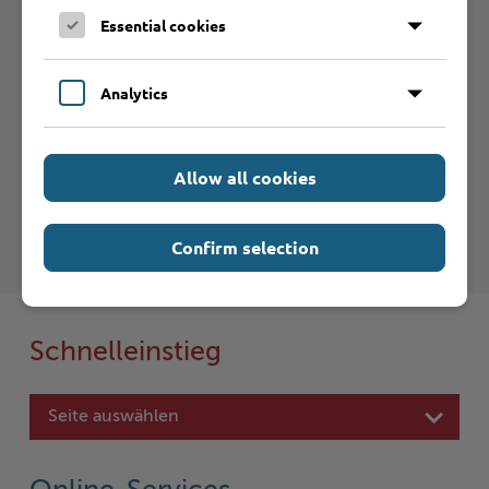
Essential cookies
Verein anmelden
Analytics
Haftungsauschluss
Hinweise zum Haftungsausschluß bei Links zu anderen
Allow all cookies
Internet-Seiten entnehmen Sie bitte den
Nutzungsbedingungen
.
Confirm selection
Schnelleinstieg
Seite auswählen