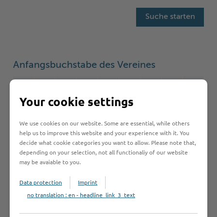
Anfangsbuchstabe des Vereines
A
B
C
D
E
F
G
H
I
Your cookie settings
J
K
L
M
N
O
P
R
S
We use cookies on our website. Some are essential, while others
T
U
V
W
help us to improve this website and your experience with it. You
decide what cookie categories you want to allow. Please note that,
depending on your selection, not all functionaliy of our website
may be avaiable to you.
Verein anmelden
Data protection
Imprint
no translation : en - headline_link_3_text
Sie vermissen einen Eintrag in der Liste? Melden Sie
Ihren Verein in 3 einfachen Schritten an.