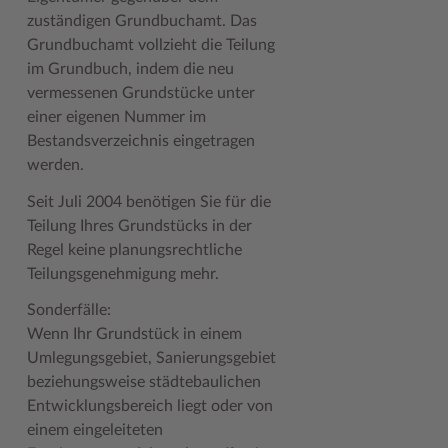
Geodatenportale (Kreiskarte)
Fotoarchiv
Kreispräsident
Offene Stellen
Klimaschutz beim Kreis Stormarn
Kulturelle Einrichtungen
zuständigen Grundbuchamt. Das
Grundbuchamt vollzieht die Teilung
Kfz-Zulassung
Hitzeschutz
Kreistag und Ausschüsse
Praktika und FSJ
Projekt e-Gewerbe
Museen
im Grundbuch, indem die neu
vermessenen Grundstücke unter
Kontakt / Öffnungszeiten
Klimaanpassungskonzept
Kreistag Sitzungskalender
Weiterbildung beim Kreis Stormarn
Stormarner Bündnis für bezahlbares Wohnen
Naturschutzgebiete
einer eigenen Nummer im
Lebenslagen
Kreistag Sitzungskalender
Kreisverwaltung
Wen wir suchen
Wirtschafts- und Aufbaugesellschaft Stormarn
Radwandern
Bestandsverzeichnis eingetragen
werden.
Leistungen
Lokales Wetter
Landrat
Zahlen, Daten, Fakten
Storchenhorste
Seit Juli 2004 benötigen Sie für die
Lexikon
Newsletter
Sonderbereiche
Lieblingsplätze in der Metropolregion
Teilung Ihres Grundstücks in der
Regel keine planungsrechtliche
Publikationen
Pressemeldungen
Stabsbereiche
Termine und Veranstaltungen
Teilungsgenehmigung mehr.
Wo Sie uns finden
Social Media
Städte und Gemeinden
Tourismus
Sonderfälle:
Wunsch-Kennzeichen ↗
Stellenangebote
Wahlen im Kreis
Umlandscout Hamburg
Wenn Ihr Grundstück in einem
Umlegungsgebiet, Sanierungsgebiet
Zuständigkeitsfinder SH ↗
Stormarninfo
Wappen und Geschichte
Vereine und Gruppen
beziehungsweise städtebaulichen
Termine
Wappenrolle
Wälder und Moore
Entwicklungsbereich liegt oder von
einem eingeleiteten
Ukrainehilfe
Was ist ein Kreis?