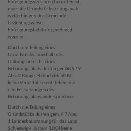
Enteignungsverfahren betroffen ist,
muss die Grundstücksteilung auch
Woche der Seelischen Gesundheit
Zahlen, Daten, Fakten
weiterhin von der Gemeinde
#MeinStormarn
beziehungsweise
Enteignungsbehörde genehmigt
Karrieretag
werden.
Durch die Teilung eines
Grundstücks innerhalb des
Geltungsbereichs eines
Bebauungsplans dürfen gemäß § 19
Abs. 2 Baugesetzbuch (BauGB)
keine Verhältnisse entstehen, die
den Festsetzungen des
Bebauungsplans widersprechen.
Durch die Teilung eines
Grundstücks dürfen gem. § 7 Abs.
1 Landesbauordnung für das Land
Schleswig-Holstein (LBO) keine