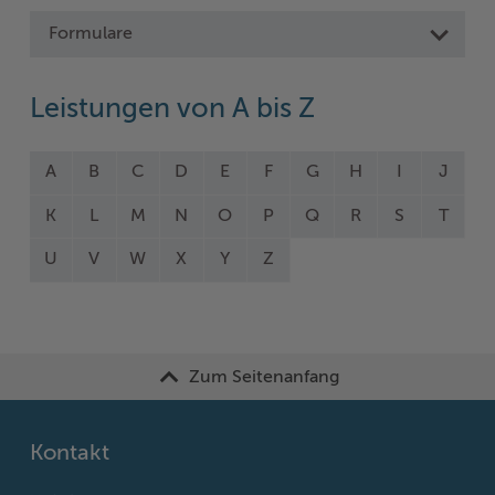
Formulare
Leistungen von A bis Z
A
B
C
D
E
F
G
H
I
J
K
L
M
N
O
P
Q
R
S
T
U
V
W
X
Y
Z
Zum Seitenanfang
Kontakt