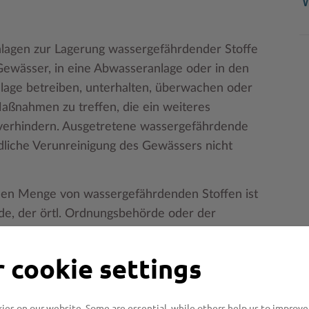
W
lagen zur Lagerung wassergefährdender Stoffe
Gewässer, in eine Abwasseranlage oder in den
nlage betreiben, unterhalten, überwachen oder
Maßnahmen zu treffen, die ein weiteres
verhindern. Ausgetretene wassergefährdende
ädliche Verunreinigung des Gewässers nicht
den Menge von wassergefährdenden Stoffen ist
de, der örtl. Ordnungsbehörde oder der
 cookie settings
enden?
es on our website. Some are essential, while others help us to improve