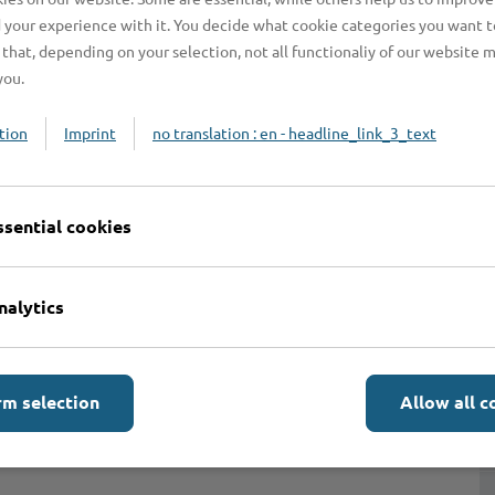
 your experience with it. You decide what cookie categories you want t
that, depending on your selection, not all functionaliy of our website 
you.
tion
Imprint
no translation : en - headline_link_3_text
ssential cookies
Online-Services
L
nalytics
rm selection
Allow all c
Formulare