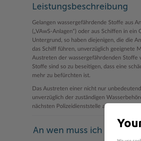
Leistungsbeschreibung
Gelangen wassergefährdende Stoffe aus An
(„VAwS-Anlagen“) oder aus Schiffen in ein 
Untergrund, so haben diejenigen, die die A
das Schiff führen, unverzüglich geeignete 
Austreten der wassergefährdenden Stoffe 
Stoffe sind so zu beseitigen, dass eine sch
mehr zu befürchten ist.
Das Austreten einer nicht nur unbedeuten
unverzüglich der zuständigen Wasserbehör
nächsten Polizeidienststelle anzuzeigen.
Your
An wen muss ich mich w
We use cooki