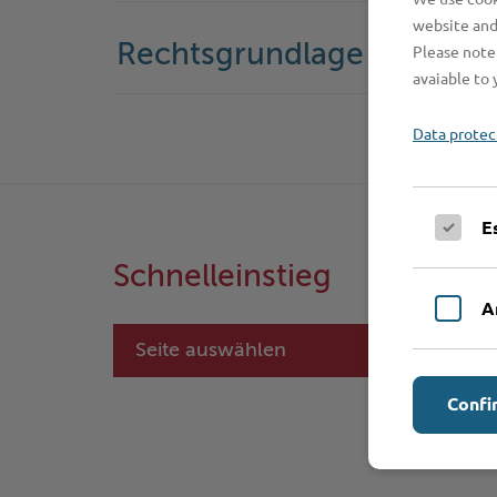
website and
Rechtsgrundlage
Please note 
avaiable to 
Data protec
E
Schnelleinstieg
A
Seite auswählen
Confi