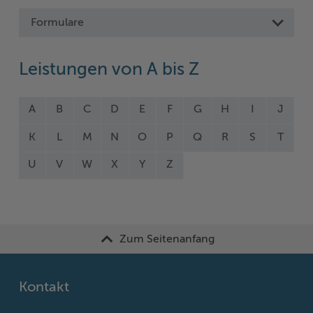
Formulare
Leistungen von A bis Z
A
B
C
D
E
F
G
H
I
J
K
L
M
N
O
P
Q
R
S
T
U
V
W
X
Y
Z
Zum Seitenanfang
Kontakt