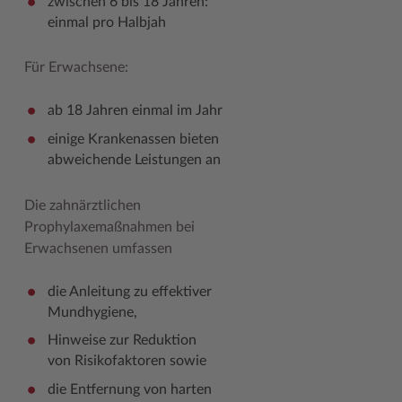
zwischen 6 bis 18 Jahren:
einmal pro Halbjah
Woche der Seelischen Gesundheit
Zahlen, Daten, Fakten
#MeinStormarn
Für Erwachsene:
Karrieretag
ab 18 Jahren einmal im Jahr
einige Krankenassen bieten
abweichende Leistungen an
Die zahnärztlichen
Prophylaxemaßnahmen bei
Erwachsenen umfassen
die Anleitung zu effektiver
Mundhygiene,
Hinweise zur Reduktion
von Risikofaktoren sowie
die Entfernung von harten