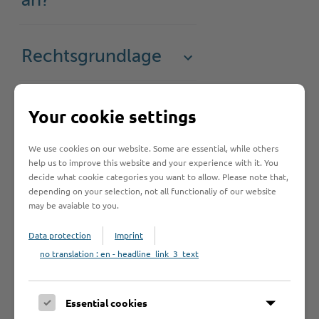
an?
Rechtsgrundlage
Rechtsbehelf
Your cookie settings
We use cookies on our website. Some are essential, while others
help us to improve this website and your experience with it. You
Unterstützende
decide what cookie categories you want to allow. Please note that,
Institutionen
depending on your selection, not all functionaliy of our website
may be avaiable to you.
Data protection
Imprint
no translation : en - headline_link_3_text
Hilfe & Kontakt:
Essential cookies