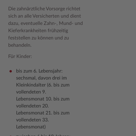
Geodatenportale (Kreiskarte)
Fotoarchiv
Kreispräsident
Offene Stellen
Klimaschutz beim Kreis Stormarn
Kulturelle Einrichtungen
Die zahnärztliche Vorsorge richtet
sich an alle Versicherten und dient
Kfz-Zulassung
Hitzeschutz
Kreistag und Ausschüsse
Praktika und FSJ
Projekt e-Gewerbe
Museen
dazu, eventuelle Zahn-, Mund- und
Kontakt / Öffnungszeiten
Klimaanpassungskonzept
Kreistag Sitzungskalender
Weiterbildung beim Kreis Stormarn
Stormarner Bündnis für bezahlbares Wohnen
Naturschutzgebiete
Kieferkrankheiten frühzeitig
feststellen zu können und zu
Lebenslagen
Kreistag Sitzungskalender
Kreisverwaltung
Wen wir suchen
Wirtschafts- und Aufbaugesellschaft Stormarn
Radwandern
behandeln.
Leistungen
Lokales Wetter
Landrat
Zahlen, Daten, Fakten
Storchenhorste
Für Kinder:
Lexikon
Newsletter
Sonderbereiche
Lieblingsplätze in der Metropolregion
bis zum 6. Lebensjahr:
Publikationen
Pressemeldungen
Stabsbereiche
Termine und Veranstaltungen
sechsmal, davon drei im
Kleinkindalter (6. bis zum
Wo Sie uns finden
Social Media
Städte und Gemeinden
Tourismus
vollendeten 9.
Lebensmonat 10. bis zum
Wunsch-Kennzeichen ↗
Stellenangebote
Wahlen im Kreis
Umlandscout Hamburg
vollendeten 20.
Zuständigkeitsfinder SH ↗
Stormarninfo
Wappen und Geschichte
Vereine und Gruppen
Lebensmonat 21. bis zum
vollendeten 33.
Termine
Wappenrolle
Wälder und Moore
Lebensmonat)
Ukrainehilfe
Was ist ein Kreis?