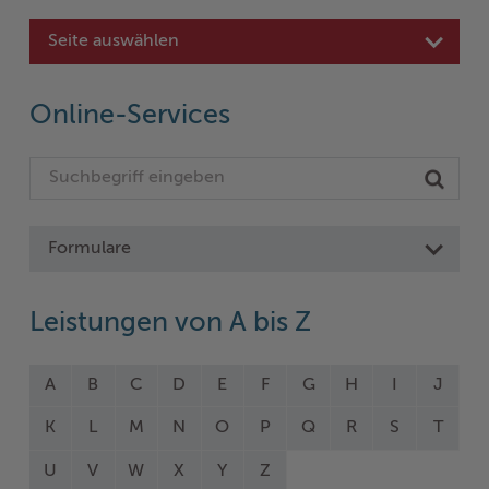
Seite auswählen
Online-Services
Formulare
Leistungen von A bis Z
A
B
C
D
E
F
G
H
I
J
K
L
M
N
O
P
Q
R
S
T
U
V
W
X
Y
Z