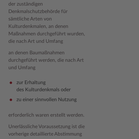
der zuständigen
Woche der Seelischen Gesundheit
Zahlen, Daten, Fakten
Denkmalschutzbehörde für
sämtliche Arten von
#MeinStormarn
Kulturdenkmalen, an denen
Maßnahmen durchgeführt wurden,
Karrieretag
die nach Art und Umfang
an denen Baumaßnahmen
durchgeführt werden, die nach Art
und Umfang
zur Erhaltung
des Kulturdenkmals oder
zu einer sinnvollen Nutzung
erforderlich waren erstellt werden.
Unerlässliche Voraussetzung ist die
vorherige detaillierte Abstimmung