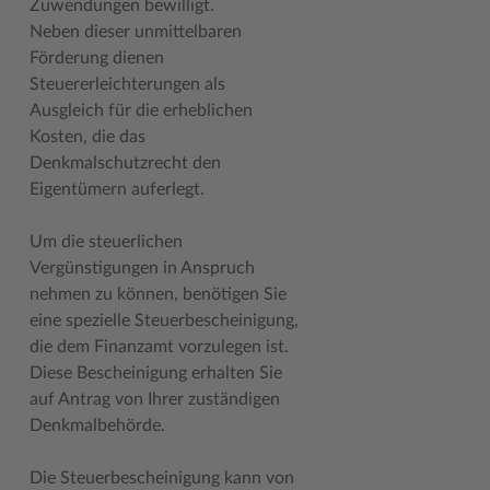
Zuwendungen bewilligt.
Geodatenportale (Kreiskarte)
Fotoarchiv
Kreispräsident
Offene Stellen
Klimaschutz beim Kreis Stormarn
Kulturelle Einrichtungen
Neben dieser unmittelbaren
Förderung dienen
Kfz-Zulassung
Hitzeschutz
Kreistag und Ausschüsse
Praktika und FSJ
Projekt e-Gewerbe
Museen
Steuererleichterungen als
Kontakt / Öffnungszeiten
Klimaanpassungskonzept
Kreistag Sitzungskalender
Weiterbildung beim Kreis Stormarn
Stormarner Bündnis für bezahlbares Wohnen
Naturschutzgebiete
Ausgleich für die erheblichen
Kosten, die das
Lebenslagen
Kreistag Sitzungskalender
Kreisverwaltung
Wen wir suchen
Wirtschafts- und Aufbaugesellschaft Stormarn
Radwandern
Denkmalschutzrecht den
Eigentümern auferlegt.
Leistungen
Lokales Wetter
Landrat
Zahlen, Daten, Fakten
Storchenhorste
Lexikon
Newsletter
Sonderbereiche
Lieblingsplätze in der Metropolregion
Um die steuerlichen
Vergünstigungen in Anspruch
Publikationen
Pressemeldungen
Stabsbereiche
Termine und Veranstaltungen
nehmen zu können, benötigen Sie
Wo Sie uns finden
Social Media
Städte und Gemeinden
Tourismus
eine spezielle Steuerbescheinigung,
die dem Finanzamt vorzulegen ist.
Wunsch-Kennzeichen ↗
Stellenangebote
Wahlen im Kreis
Umlandscout Hamburg
Diese Bescheinigung erhalten Sie
auf Antrag von Ihrer zuständigen
Zuständigkeitsfinder SH ↗
Stormarninfo
Wappen und Geschichte
Vereine und Gruppen
Denkmalbehörde.
Termine
Wappenrolle
Wälder und Moore
Die Steuerbescheinigung kann von
Ukrainehilfe
Was ist ein Kreis?