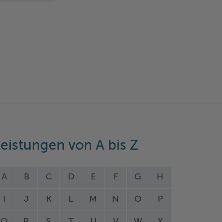
eistungen von A bis Z
A
B
C
D
E
F
G
H
I
J
K
L
M
N
O
P
Q
R
S
T
U
V
W
X