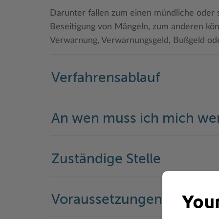
Darunter fallen zum einen mündliche oder 
Beseitigung von Mängeln, zum anderen könn
Verwarnung, Verwarnungsgeld, Bußgeld oder
Verfahrensablauf
An wen muss ich mich w
Zuständige Stelle
Your
Voraussetzungen