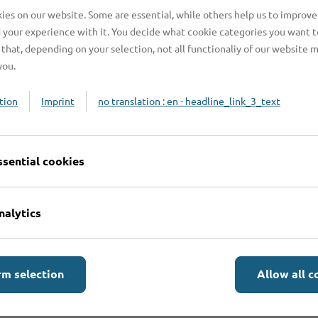
es on our website. Some are essential, while others help us to improve
n benötigt?
 your experience with it. You decide what cookie categories you want t
that, depending on your selection, not all functionaliy of our website 
you.
n?
tion
Imprint
no translation : en - headline_link_3_text
beachten?
ssential cookies
nalytics
rm selection
Allow all c