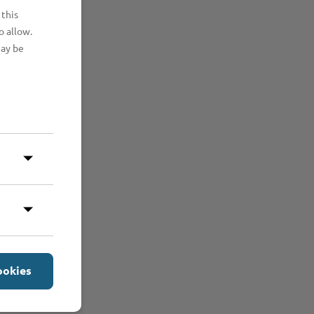
 this
o allow.
may be
ookies