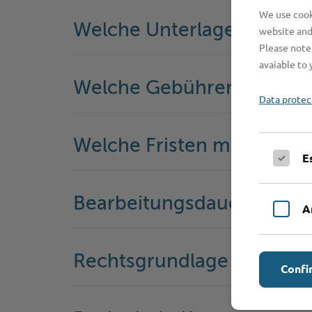
We use cooki
Welche Unterlagen werde
website and
Please note 
avaiable to 
Welche Gebühren fallen a
Data protec
Welche Fristen muss ich 
E
Bearbeitungsdauer
A
Rechtsgrundlage
Confi