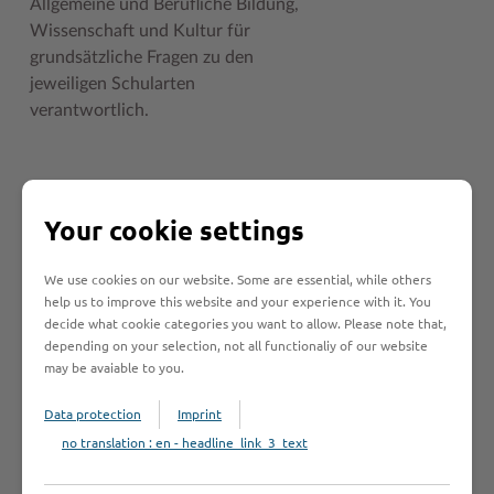
Allgemeine und Berufliche Bildung,
Wissenschaft und Kultur für
grundsätzliche Fragen zu den
jeweiligen Schularten
verantwortlich.
Your cookie settings
Verfahrensablauf
We use cookies on our website. Some are essential, while others
help us to improve this website and your experience with it. You
decide what cookie categories you want to allow. Please note that,
An wen muss ich
depending on your selection, not all functionaliy of our website
may be avaiable to you.
mich wenden?
Data protection
Imprint
no translation : en - headline_link_3_text
Voraussetzungen