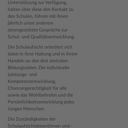
Unterstützung zur Verfügung,
halten über diese den Kontakt zu
Woche der Seelischen Gesundheit
Zahlen, Daten, Fakten
den Schulen, führen mit ihnen
#MeinStormarn
jährlich unter anderem
datengestützte Gespräche zur
Karrieretag
Schul- und Qualitätsentwicklung.
Die Schulaufsicht orientiert sich
dabei in ihrer Haltung und in ihrem
Handeln an den drei zentralen
Bildungszielen: Die individuelle
Leistungs- und
Kompetenzentwicklung,
Chancengerechtigkeit für alle
sowie das Wohlbefinden und die
Persönlichkeitsentwicklung jedes
Jungen Menschen.
Die Zuständigkeiten der
Schulaufsichtsbeamtinnen und -