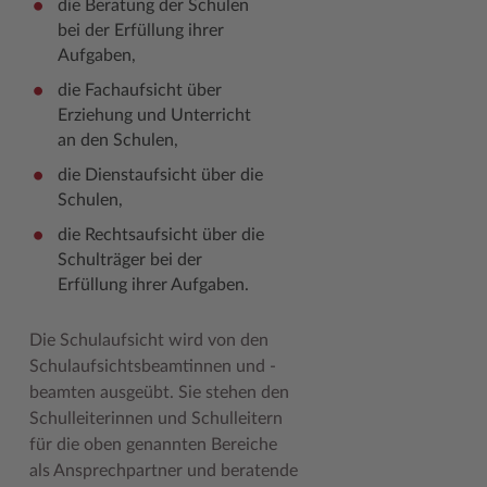
die Beratung der Schulen
Geodatenportale (Kreiskarte)
Fotoarchiv
Kreispräsident
Offene Stellen
Klimaschutz beim Kreis Stormarn
Kulturelle Einrichtungen
bei der Erfüllung ihrer
Aufgaben,
Kfz-Zulassung
Hitzeschutz
Kreistag und Ausschüsse
Praktika und FSJ
Projekt e-Gewerbe
Museen
die Fachaufsicht über
Kontakt / Öffnungszeiten
Klimaanpassungskonzept
Kreistag Sitzungskalender
Weiterbildung beim Kreis Stormarn
Stormarner Bündnis für bezahlbares Wohnen
Naturschutzgebiete
Erziehung und Unterricht
an den Schulen,
Lebenslagen
Kreistag Sitzungskalender
Kreisverwaltung
Wen wir suchen
Wirtschafts- und Aufbaugesellschaft Stormarn
Radwandern
die Dienstaufsicht über die
Leistungen
Lokales Wetter
Landrat
Zahlen, Daten, Fakten
Storchenhorste
Schulen,
Lexikon
Newsletter
Sonderbereiche
Lieblingsplätze in der Metropolregion
die Rechtsaufsicht über die
Schulträger bei der
Publikationen
Pressemeldungen
Stabsbereiche
Termine und Veranstaltungen
Erfüllung ihrer Aufgaben.
Wo Sie uns finden
Social Media
Städte und Gemeinden
Tourismus
Die Schulaufsicht wird von den
Wunsch-Kennzeichen ↗
Stellenangebote
Wahlen im Kreis
Umlandscout Hamburg
Schulaufsichtsbeamtinnen und -
beamten ausgeübt. Sie stehen den
Zuständigkeitsfinder SH ↗
Stormarninfo
Wappen und Geschichte
Vereine und Gruppen
Schulleiterinnen und Schulleitern
Termine
Wappenrolle
Wälder und Moore
für die oben genannten Bereiche
als Ansprechpartner und beratende
Ukrainehilfe
Was ist ein Kreis?