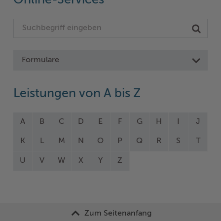
Online-Services
Formulare
Leistungen von A bis Z
A
B
C
D
E
F
G
H
I
J
K
L
M
N
O
P
Q
R
S
T
U
V
W
X
Y
Z
Zum Seitenanfang