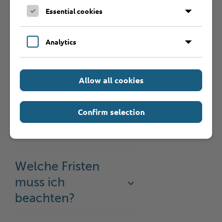
Essential cookies
Welche
Unterlagen
Analytics
werden benötigt?
Allow all cookies
Welche
Gebühren fallen
Confirm selection
an?
Welche Fristen
muss ich
beachten?