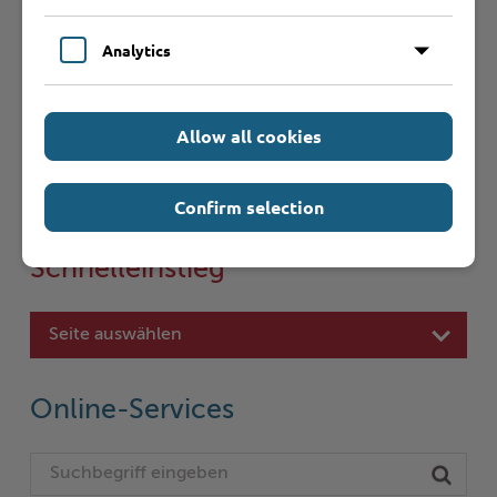
Analytics
Weiterführende
Informationen
Allow all cookies
Confirm selection
Schnelleinstieg
Seite auswählen
Online-Services