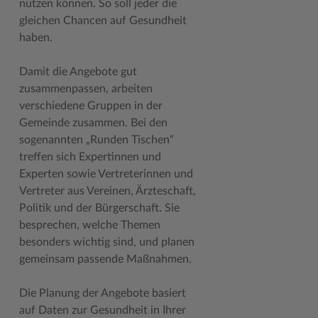
nutzen können. So soll jeder die
gleichen Chancen auf Gesundheit
Woche der Seelischen Gesundheit
Zahlen, Daten, Fakten
haben.
#MeinStormarn
Damit die Angebote gut
Karrieretag
zusammenpassen, arbeiten
verschiedene Gruppen in der
Gemeinde zusammen. Bei den
sogenannten „Runden Tischen“
treffen sich Expertinnen und
Experten sowie Vertreterinnen und
Vertreter aus Vereinen, Ärzteschaft,
Politik und der Bürgerschaft. Sie
besprechen, welche Themen
besonders wichtig sind, und planen
gemeinsam passende Maßnahmen.
Die Planung der Angebote basiert
auf Daten zur Gesundheit in Ihrer