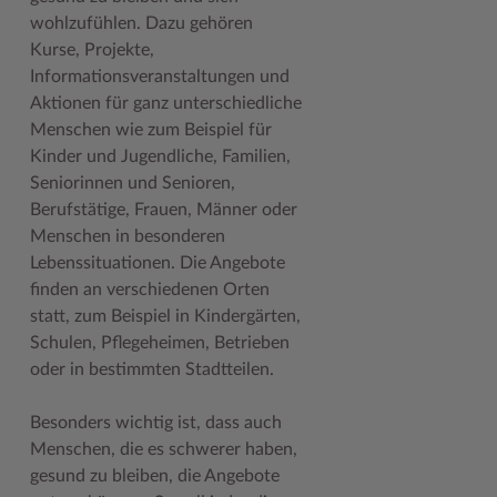
Geodatenportale (Kreiskarte)
Fotoarchiv
Kreispräsident
Offene Stellen
Klimaschutz beim Kreis Stormarn
Kulturelle Einrichtungen
wohlzufühlen. Dazu gehören
Kurse, Projekte,
Kfz-Zulassung
Hitzeschutz
Kreistag und Ausschüsse
Praktika und FSJ
Projekt e-Gewerbe
Museen
Informationsveranstaltungen und
Aktionen für ganz unterschiedliche
Kontakt / Öffnungszeiten
Klimaanpassungskonzept
Kreistag Sitzungskalender
Weiterbildung beim Kreis Stormarn
Stormarner Bündnis für bezahlbares Wohnen
Naturschutzgebiete
Menschen wie zum Beispiel für
Lebenslagen
Kreistag Sitzungskalender
Kreisverwaltung
Wen wir suchen
Wirtschafts- und Aufbaugesellschaft Stormarn
Radwandern
Kinder und Jugendliche, Familien,
Seniorinnen und Senioren,
Leistungen
Lokales Wetter
Landrat
Zahlen, Daten, Fakten
Storchenhorste
Berufstätige, Frauen, Männer oder
Lexikon
Newsletter
Sonderbereiche
Lieblingsplätze in der Metropolregion
Menschen in besonderen
Lebenssituationen. Die Angebote
Publikationen
Pressemeldungen
Stabsbereiche
Termine und Veranstaltungen
finden an verschiedenen Orten
statt, zum Beispiel in Kindergärten,
Wo Sie uns finden
Social Media
Städte und Gemeinden
Tourismus
Schulen, Pflegeheimen, Betrieben
Wunsch-Kennzeichen ↗
Stellenangebote
Wahlen im Kreis
Umlandscout Hamburg
oder in bestimmten Stadtteilen.
Zuständigkeitsfinder SH ↗
Stormarninfo
Wappen und Geschichte
Vereine und Gruppen
Besonders wichtig ist, dass auch
Menschen, die es schwerer haben,
Termine
Wappenrolle
Wälder und Moore
gesund zu bleiben, die Angebote
Ukrainehilfe
Was ist ein Kreis?