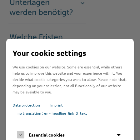
Unterlagen
werden benötigt?
Welche Fristen
muss ich
Your cookie settings
beachten?
We use cookies on our website. Some are essential, while others
help us to improve this website and your experience with it. You
decide what cookie categories you want to allow. Please note that,
Bearbeitungsdauer
depending on your selection, not all functionaliy of our website
may be avaiable to you.
Data protection
Imprint
Rechtsgrundlage
no translation : en - headline_link_3_text
Rechtsbehelf
Essential cookies