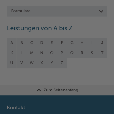
Formulare
Leistungen von A bis Z
A
B
C
D
E
F
G
H
I
J
K
L
M
N
O
P
Q
R
S
T
U
V
W
X
Y
Z
Zum Seitenanfang
Kontakt