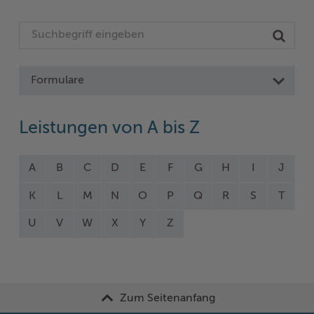
Formulare
Leistungen von A bis Z
A
B
C
D
E
F
G
H
I
J
K
L
M
N
O
P
Q
R
S
T
U
V
W
X
Y
Z
Zum Seitenanfang