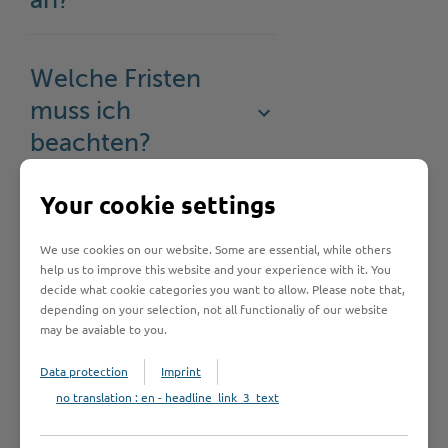
an?
Welche Fristen
muss ich
beachten?
Your cookie settings
Bearbeitungsdauer
We use cookies on our website. Some are essential, while others
help us to improve this website and your experience with it. You
decide what cookie categories you want to allow. Please note that,
Rechtsgrundlage
depending on your selection, not all functionaliy of our website
may be avaiable to you.
Data protection
Imprint
Rechtsbehelf
no translation : en - headline_link_3_text