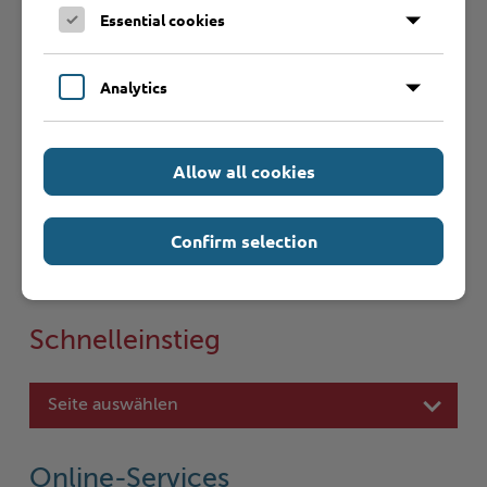
Was sollte ich
Essential cookies
noch wissen?
Analytics
Weiterführende
Informationen
Allow all cookies
Confirm selection
Schnelleinstieg
Seite auswählen
Online-Services