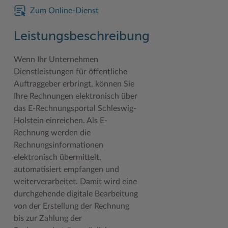
Geodatenportale (Kreiskarte)
Fotoarchiv
Kreispräsident
Offene Stellen
Klimaschutz beim Kreis Stormarn
Kulturelle Einrichtungen
Zum Online-Dienst
Kfz-Zulassung
Hitzeschutz
Kreistag und Ausschüsse
Praktika und FSJ
Projekt e-Gewerbe
Museen
Leistungsbeschreibung
Kontakt / Öffnungszeiten
Klimaanpassungskonzept
Kreistag Sitzungskalender
Weiterbildung beim Kreis Stormarn
Stormarner Bündnis für bezahlbares Wohnen
Naturschutzgebiete
Wenn Ihr Unternehmen
Lebenslagen
Kreistag Sitzungskalender
Kreisverwaltung
Wen wir suchen
Wirtschafts- und Aufbaugesellschaft Stormarn
Radwandern
Dienstleistungen für öffentliche
Auftraggeber erbringt, können Sie
Leistungen
Lokales Wetter
Landrat
Zahlen, Daten, Fakten
Storchenhorste
Ihre Rechnungen elektronisch über
das E-Rechnungsportal Schleswig-
Lexikon
Newsletter
Sonderbereiche
Lieblingsplätze in der Metropolregion
Holstein einreichen. Als E-
Publikationen
Pressemeldungen
Stabsbereiche
Termine und Veranstaltungen
Rechnung werden die
Rechnungsinformationen
Wo Sie uns finden
Social Media
Städte und Gemeinden
Tourismus
elektronisch übermittelt,
Wunsch-Kennzeichen ↗
Stellenangebote
Wahlen im Kreis
Umlandscout Hamburg
automatisiert empfangen und
weiterverarbeitet. Damit wird eine
Zuständigkeitsfinder SH ↗
Stormarninfo
Wappen und Geschichte
Vereine und Gruppen
durchgehende digitale Bearbeitung
von der Erstellung der Rechnung
Termine
Wappenrolle
Wälder und Moore
bis zur Zahlung der
Ukrainehilfe
Was ist ein Kreis?