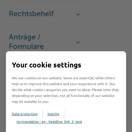
Rechtsbehelf
Anträge /
Formulare
Your cookie settings
Was sollte ich
We use cookies on our website. Some are essential, while others
noch wissen?
help us to improve this website and your experience with it. You
decide what cookie categories you want to allow. Please note that,
depending on your selection, not all functionaliy of our website
may be avaiable to you.
Weiterführende
Informationen
Data protection
Imprint
no translation : en - headline_link_3_text