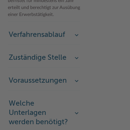
befristet für mindestens ein Jahr
erteilt und berechtigt zur Ausübung
Woche der Seelischen Gesundheit
Zahlen, Daten, Fakten
einer Erwerbstätigkeit.
#MeinStormarn
Karrieretag
Verfahrensablauf
Zuständige Stelle
Voraussetzungen
Welche
Unterlagen
werden benötigt?