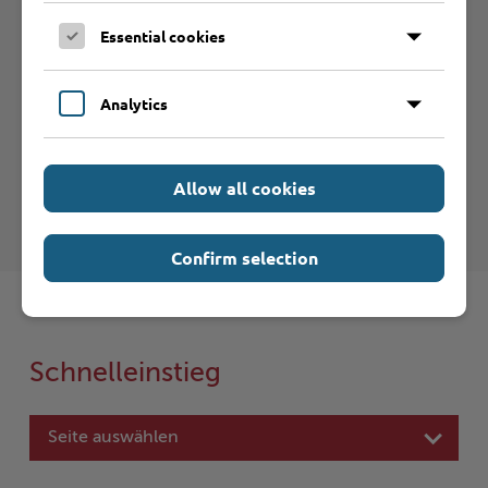
Essential cookies
Hilfe & Kontakt:
Analytics
Allow all cookies
Kreis Stormarn - Ausländerbehörde
Confirm selection
Schnelleinstieg
Seite auswählen