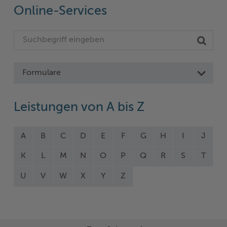
Online-Services
Formulare
Leistungen von A bis Z
A
B
C
D
E
F
G
H
I
J
K
L
M
N
O
P
Q
R
S
T
U
V
W
X
Y
Z