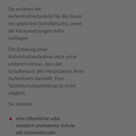
Sie erhalten die
Woche der Seelischen Gesundheit
Zahlen, Daten, Fakten
Aufenthaltserlaubnis für die Dauer
#MeinStormarn
des geplanten Schulbesuchs, wenn
die Voraussetzungen dafür
Karrieretag
vorliegen.
Die Erteilung einer
Aufenthaltserlaubnis setzt unter
anderem voraus, dass der
Schulbesuch den Hauptzweck Ihres
Aufenthalts darstellt. Eine
Teilzeitschulausbildung ist nicht
möglich.
Sie müssen
eine öffentliche oder
staatlich anerkannte Schule
mit internationaler