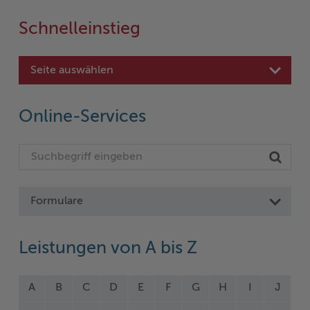
Schnelleinstieg
Seite auswählen
Online-Services
Formulare
Leistungen von A bis Z
A
B
C
D
E
F
G
H
I
J