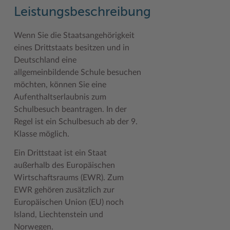
Geodatenportale (Kreiskarte)
Fotoarchiv
Kreispräsident
Offene Stellen
Klimaschutz beim Kreis Stormarn
Kulturelle Einrichtungen
Leistungsbeschreibung
Kfz-Zulassung
Hitzeschutz
Kreistag und Ausschüsse
Praktika und FSJ
Projekt e-Gewerbe
Museen
Wenn Sie die Staatsangehörigkeit
eines Drittstaats besitzen und in
Kontakt / Öffnungszeiten
Klimaanpassungskonzept
Kreistag Sitzungskalender
Weiterbildung beim Kreis Stormarn
Stormarner Bündnis für bezahlbares Wohnen
Naturschutzgebiete
Deutschland eine
Lebenslagen
Kreistag Sitzungskalender
Kreisverwaltung
Wen wir suchen
Wirtschafts- und Aufbaugesellschaft Stormarn
Radwandern
allgemeinbildende Schule besuchen
möchten, können Sie eine
Leistungen
Lokales Wetter
Landrat
Zahlen, Daten, Fakten
Storchenhorste
Aufenthaltserlaubnis zum
Lexikon
Newsletter
Sonderbereiche
Lieblingsplätze in der Metropolregion
Schulbesuch beantragen. In der
Regel ist ein Schulbesuch ab der 9.
Publikationen
Pressemeldungen
Stabsbereiche
Termine und Veranstaltungen
Klasse möglich.
Wo Sie uns finden
Social Media
Städte und Gemeinden
Tourismus
Ein Drittstaat ist ein Staat
außerhalb des Europäischen
Wunsch-Kennzeichen ↗
Stellenangebote
Wahlen im Kreis
Umlandscout Hamburg
Wirtschaftsraums (EWR). Zum
Zuständigkeitsfinder SH ↗
Stormarninfo
Wappen und Geschichte
Vereine und Gruppen
EWR gehören zusätzlich zur
Europäischen Union (EU) noch
Termine
Wappenrolle
Wälder und Moore
Island, Liechtenstein und
Norwegen.
Ukrainehilfe
Was ist ein Kreis?