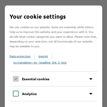
Your cookie settings
Rechtsgrundlage
We use cookies on our website. Some are essential, while others
help us to improve this website and your experience with it. You
Rechtsbehelf
decide what cookie categories you want to allow. Please note that,
depending on your selection, not all functionaliy of our website
may be avaiable to you.
Was sollte ich
Data protection
Imprint
noch wissen?
no translation : en - headline_link_3_text
Essential cookies
Weiterführende
Informationen
Analytics