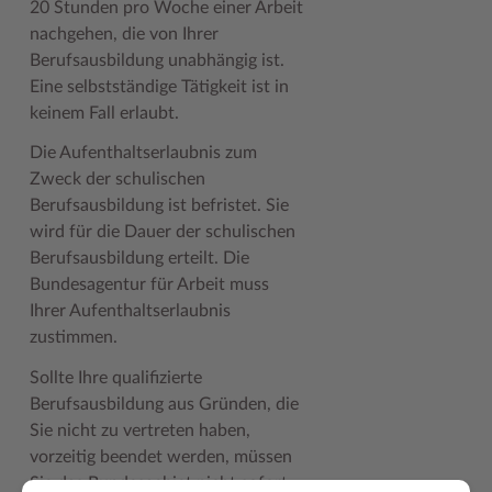
20 Stunden pro Woche einer Arbeit
nachgehen, die von Ihrer
Berufsausbildung unabhängig ist.
Eine selbstständige Tätigkeit ist in
keinem Fall erlaubt.
Die Aufenthaltserlaubnis zum
Zweck der schulischen
Berufsausbildung ist befristet. Sie
wird für die Dauer der schulischen
Berufsausbildung erteilt. Die
Bundesagentur für Arbeit muss
Ihrer Aufenthaltserlaubnis
zustimmen.
Sollte Ihre qualifizierte
Berufsausbildung aus Gründen, die
Sie nicht zu vertreten haben,
vorzeitig beendet werden, müssen
Sie das Bundesgebiet nicht sofort