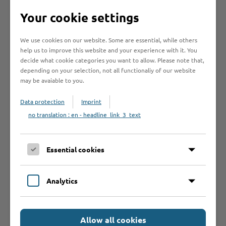
verlassen. Es ist Ihnen dann die
Your cookie settings
Möglichkeit einzuräumen, für die
Dauer von bis zu 6 Monaten einen
We use cookies on our website. Some are essential, while others
anderen Ausbildungsplatz zu
help us to improve this website and your experience with it. You
suchen.
decide what cookie categories you want to allow. Please note that,
depending on your selection, not all functionaliy of our website
Die Aufenthaltserlaubnis zur
may be avaiable to you.
Teilnahme am Schulbesuch kann
auch aufgrund von bilateralen und
Data protection
Imprint
multilateralen Vereinbarungen der
no translation : en - headline_link_3_text
Länder mit öffentlichen Stellen in
anderen Staaten erteilt werden.
Essential cookies
Zuständige Stelle
Analytics
Welche Fristen
Allow all cookies