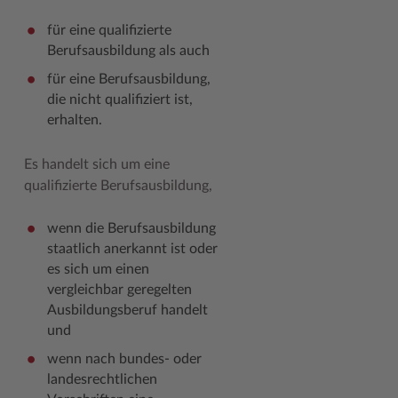
für eine qualifizierte
Woche der Seelischen Gesundheit
Zahlen, Daten, Fakten
Berufsausbildung als auch
#MeinStormarn
für eine Berufsausbildung,
die nicht qualifiziert ist,
Karrieretag
erhalten.
Es handelt sich um eine
qualifizierte Berufsausbildung,
wenn die Berufsausbildung
staatlich anerkannt ist oder
es sich um einen
vergleichbar geregelten
Ausbildungsberuf handelt
und
wenn nach bundes- oder
landesrechtlichen