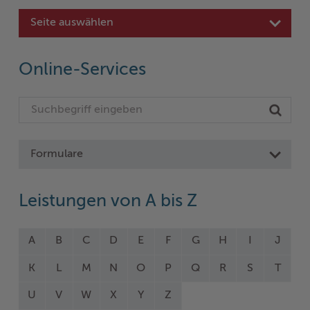
Seite auswählen
Online-Services
Formulare
Leistungen von A bis Z
A
B
C
D
E
F
G
H
I
J
K
L
M
N
O
P
Q
R
S
T
U
V
W
X
Y
Z