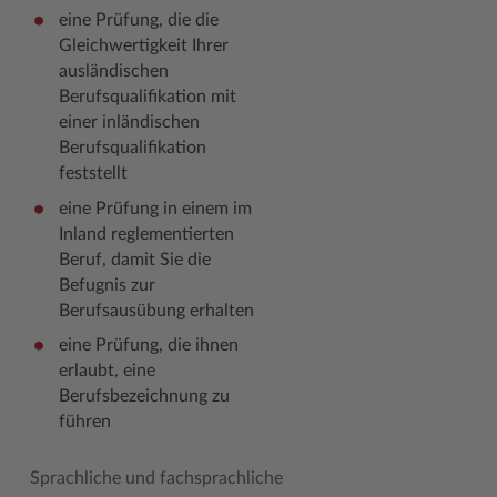
eine Prüfung, die die
Woche der Seelischen Gesundheit
Zahlen, Daten, Fakten
Gleichwertigkeit Ihrer
ausländischen
#MeinStormarn
Berufsqualifikation mit
einer inländischen
Karrieretag
Berufsqualifikation
feststellt
eine Prüfung in einem im
Inland reglementierten
Beruf, damit Sie die
Befugnis zur
Berufsausübung erhalten
eine Prüfung, die ihnen
erlaubt, eine
Berufsbezeichnung zu
führen
Sprachliche und fachsprachliche