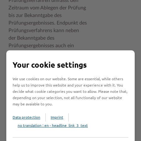
Prüfungsverfahren umfasst den
Zeitraum vom Ablegen der Prüfung
bis zur Bekanntgabe des
Prüfungsergebnisses. Endpunkt des
Prüfungsverfahrens kann neben
der Bekanntgabe des
Prüfungsergebnisses auch ein
Bescheid der zuständigen Stelle
sein, der das Verfahren abschließt.
Your cookie settings
We use cookies on our website. Some are essential, while others
An wen muss ich
help us to improve this website and your experience with it. You
decide what cookie categories you want to allow. Please note that,
mich wenden?
depending on your selection, not all functionaliy of our website
may be avaiable to you.
Zuständige Stelle
Data protection
Imprint
no translation : en - headline_link_3_text