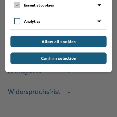
Rechtsgrundlage
Essential cookies
Analytics
Rechtsbehelf
Allow all cookies
Weiterführende
Informationen
Confirm selection
Antragsfrist
Widerspruchsfrist