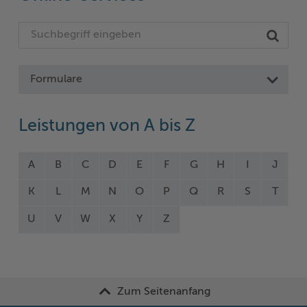
Formulare
Leistungen von A bis Z
A
B
C
D
E
F
G
H
I
J
K
L
M
N
O
P
Q
R
S
T
U
V
W
X
Y
Z
Zum Seitenanfang