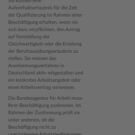
Sie können eine
Aufenthaltserlaubnis für die Zeit
Woche der Seelischen Gesundheit
Zahlen, Daten, Fakten
der Qualifizierung im Rahmen einer
#MeinStormarn
Beschäftigung erhalten, wenn sie
sich dazu verpflichten, den Antrag
Karrieretag
auf Feststellung der
Gleichwertigkeit oder die Erteilung
der Berufsausübungserlaubnis zu
stellen. Sie müssen das
Anerkennungsverfahren in
Deutschland aktiv mitgestalten und
ein konkretes Arbeitsangebot oder
einen Arbeitsvertrag vorweisen.
Die Bundesagentur für Arbeit muss
Ihrer Beschäftigung zustimmen. Im
Rahmen der Zustimmung prüft sie
unter anderem, ob die
Beschäftigung nicht zu
ungünstigeren Arbeitsbedingungen