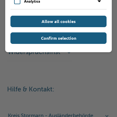
Analytics
Weiterführende
Informationen
Allow all cookies
Antragsfrist
Confirm selection
Widerspruchsfrist
Hilfe & Kontakt:
Kreis Stormarn - Ausländerbehörde