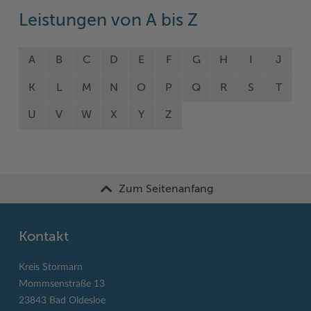
Leistungen von A bis Z
A
B
C
D
E
F
G
H
I
J
K
L
M
N
O
P
Q
R
S
T
U
V
W
X
Y
Z
Zum Seitenanfang
Kontakt
Kreis Stormarn
Mommsenstraße 13
23843 Bad Oldesloe