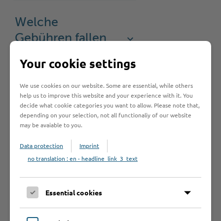
Welche
Gebühren fallen
an?
Your cookie settings
We use cookies on our website. Some are essential, while others
Rechtsgrundlage
help us to improve this website and your experience with it. You
decide what cookie categories you want to allow. Please note that,
depending on your selection, not all functionaliy of our website
may be avaiable to you.
Rechtsbehelf
Data protection
Imprint
no translation : en - headline_link_3_text
Was sollte ich
noch wissen?
Essential cookies