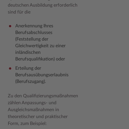
deutschen Ausbildung erforderlich
Woche der Seelischen Gesundheit
Zahlen, Daten, Fakten
sind für die
#MeinStormarn
Anerkennung Ihres
Karrieretag
Berufsabschlusses
(Feststellung der
Gleichwertigkeit zu einer
inländischen
Berufsqualifikation) oder
Erteilung der
Berufsausübungserlaubnis
(Berufszugang).
Zu den Qualifizierungsmaßnahmen
zählen Anpassungs- und
Ausgleichsmaßnahmen in
theoretischer und praktischer
Form, zum Beispiel: