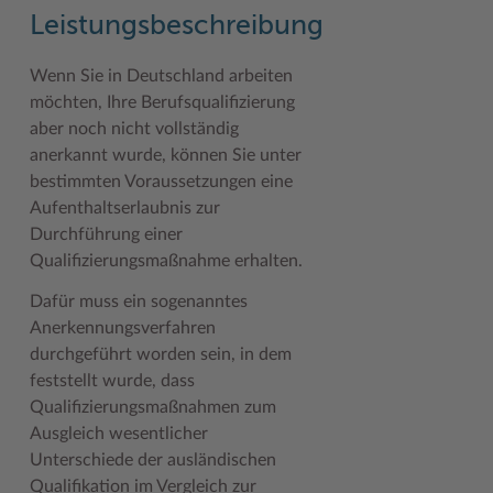
Geodatenportale (Kreiskarte)
Fotoarchiv
Kreispräsident
Offene Stellen
Klimaschutz beim Kreis Stormarn
Kulturelle Einrichtungen
Leistungsbeschreibung
Kfz-Zulassung
Hitzeschutz
Kreistag und Ausschüsse
Praktika und FSJ
Projekt e-Gewerbe
Museen
Wenn Sie in Deutschland arbeiten
möchten, Ihre Berufsqualifizierung
Kontakt / Öffnungszeiten
Klimaanpassungskonzept
Kreistag Sitzungskalender
Weiterbildung beim Kreis Stormarn
Stormarner Bündnis für bezahlbares Wohnen
Naturschutzgebiete
aber noch nicht vollständig
Lebenslagen
Kreistag Sitzungskalender
Kreisverwaltung
Wen wir suchen
Wirtschafts- und Aufbaugesellschaft Stormarn
Radwandern
anerkannt wurde, können Sie unter
bestimmten Voraussetzungen eine
Leistungen
Lokales Wetter
Landrat
Zahlen, Daten, Fakten
Storchenhorste
Aufenthaltserlaubnis zur
Lexikon
Newsletter
Sonderbereiche
Lieblingsplätze in der Metropolregion
Durchführung einer
Qualifizierungsmaßnahme erhalten.
Publikationen
Pressemeldungen
Stabsbereiche
Termine und Veranstaltungen
Dafür muss ein sogenanntes
Wo Sie uns finden
Social Media
Städte und Gemeinden
Tourismus
Anerkennungsverfahren
durchgeführt worden sein, in dem
Wunsch-Kennzeichen ↗
Stellenangebote
Wahlen im Kreis
Umlandscout Hamburg
feststellt wurde, dass
Zuständigkeitsfinder SH ↗
Stormarninfo
Wappen und Geschichte
Vereine und Gruppen
Qualifizierungsmaßnahmen zum
Ausgleich wesentlicher
Termine
Wappenrolle
Wälder und Moore
Unterschiede der ausländischen
Qualifikation im Vergleich zur
Ukrainehilfe
Was ist ein Kreis?