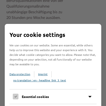
Berufsqualifikationen eine von der
Qualifizierungsmaßnahme
unabhängige Beschäftigung bis zu
20 Stunden pro Woche ausüben.
Your cookie settings
An wen muss ich
mich wenden?
We use cookies on our website. Some are essential, while others
help us to improve this website and your experience with it. You
decide what cookie categories you want to allow. Please note that,
depending on your selection, not all functionaliy of our website
Zuständige Stelle
may be avaiable to you.
Data protection
Imprint
Rechtsgrundlage
no translation : en - headline_link_3_text
Essential cookies
Rechtsbehelf