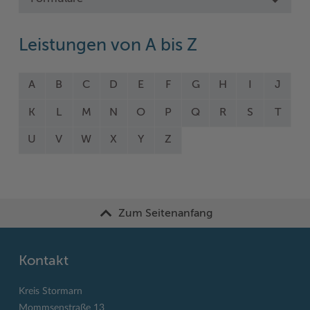
Leistungen von A bis Z
A
B
C
D
E
F
G
H
I
J
K
L
M
N
O
P
Q
R
S
T
U
V
W
X
Y
Z
Zum Seitenanfang
Kontakt
Kreis Stormarn
Mommsenstraße 13