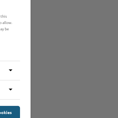
 this
o allow.
may be
ookies