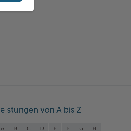
eistungen von A bis Z
A
B
C
D
E
F
G
H