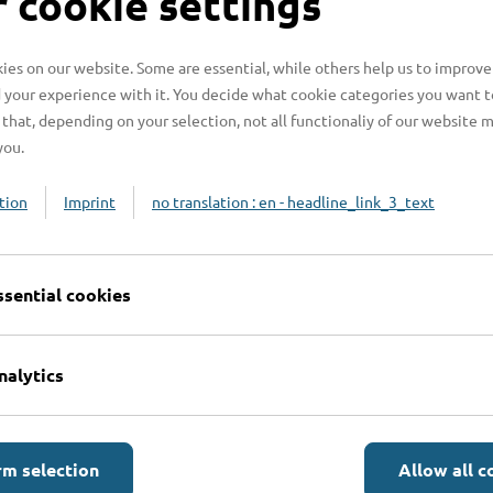
 cookie settings
n benötigt?
es on our website. Some are essential, while others help us to improve
 your experience with it. You decide what cookie categories you want t
that, depending on your selection, not all functionaliy of our website 
n?
you.
tion
Imprint
no translation : en - headline_link_3_text
beachten?
ssential cookies
nalytics
rm selection
Allow all c