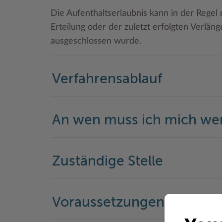
Die Aufenthaltserlaubnis kann in der Regel
Erteilung oder der zuletzt erfolgten Verlän
ausgeschlossen wurde.
Verfahrensablauf
An wen muss ich mich w
Zuständige Stelle
Voraussetzungen