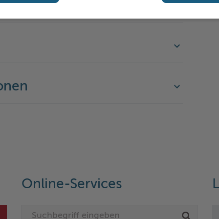
onen
Online-Services
L