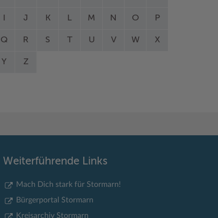
I
J
K
L
M
N
O
P
Q
R
S
T
U
V
W
X
Y
Z
Weiterführende Links
Mach Dich stark für Stormarn!
Bürgerportal Stormarn
Kreisarchiv Stormarn