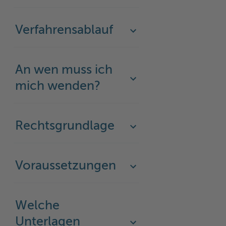
Woche der Seelischen Gesundheit
Zahlen, Daten, Fakten
Verfahrensablauf
#MeinStormarn
Karrieretag
An wen muss ich
mich wenden?
Rechtsgrundlage
Voraussetzungen
Welche
Unterlagen