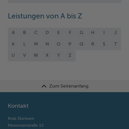
Leistungen von A bis Z
A
B
C
D
E
F
G
H
I
J
K
L
M
N
O
P
Q
R
S
T
U
V
W
X
Y
Z
Zum Seitenanfang
Kontakt
Kreis Stormarn
Mommsenstraße 13