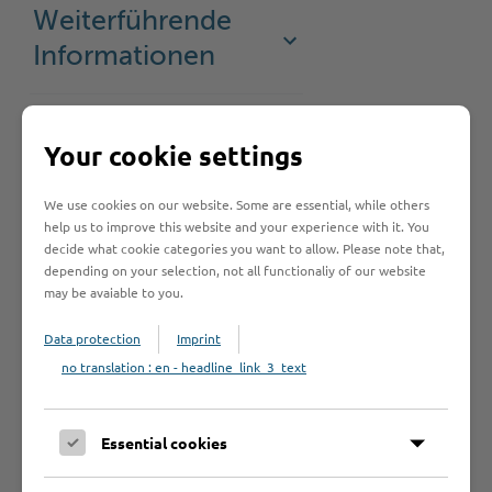
Weiterführende
Informationen
Rechtsbehelf
Your cookie settings
We use cookies on our website. Some are essential, while others
help us to improve this website and your experience with it. You
decide what cookie categories you want to allow. Please note that,
depending on your selection, not all functionaliy of our website
may be avaiable to you.
Hilfe & Kontakt:
Data protection
Imprint
no translation : en - headline_link_3_text
Kreis Stormarn - Abfall, Boden
Essential cookies