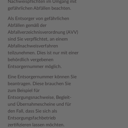
Nachweispflichten im Umgang mit
Geodatenportale (Kreiskarte)
Fotoarchiv
Kreispräsident
Offene Stellen
Klimaschutz beim Kreis Stormarn
Kulturelle Einrichtungen
gefährlichen Abfällen beachten.
Kfz-Zulassung
Hitzeschutz
Kreistag und Ausschüsse
Praktika und FSJ
Projekt e-Gewerbe
Museen
Als Entsorger von gefährlichen
Abfällen gemäß der
Kontakt / Öffnungszeiten
Klimaanpassungskonzept
Kreistag Sitzungskalender
Weiterbildung beim Kreis Stormarn
Stormarner Bündnis für bezahlbares Wohnen
Naturschutzgebiete
Abfallverzeichnisverordnung (AVV)
Lebenslagen
Kreistag Sitzungskalender
Kreisverwaltung
Wen wir suchen
Wirtschafts- und Aufbaugesellschaft Stormarn
Radwandern
sind Sie verpflichtet, an einem
Abfallnachweisverfahren
Leistungen
Lokales Wetter
Landrat
Zahlen, Daten, Fakten
Storchenhorste
teilzunehmen. Dies ist nur mit einer
behördlich vergebenen
Lexikon
Newsletter
Sonderbereiche
Lieblingsplätze in der Metropolregion
Entsorgernummer möglich.
Publikationen
Pressemeldungen
Stabsbereiche
Termine und Veranstaltungen
Eine Entsorgernummer können Sie
Wo Sie uns finden
Social Media
Städte und Gemeinden
Tourismus
beantragen. Diese brauchen Sie
zum Beispiel für
Wunsch-Kennzeichen ↗
Stellenangebote
Wahlen im Kreis
Umlandscout Hamburg
Entsorgungsnachweise, Begleit-
und Übernahmescheine und für
Zuständigkeitsfinder SH ↗
Stormarninfo
Wappen und Geschichte
Vereine und Gruppen
den Fall, dass Sie sich als
Termine
Wappenrolle
Wälder und Moore
Entsorgungsfachbetrieb
zertifizieren lassen möchten.
Ukrainehilfe
Was ist ein Kreis?