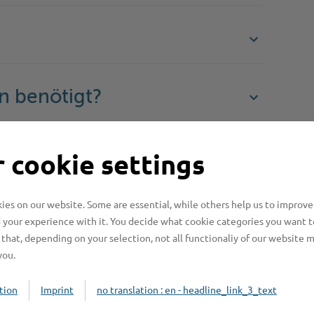
n benötigt?
n?
 cookie settings
es on our website. Some are essential, while others help us to improve
beachten?
 your experience with it. You decide what cookie categories you want t
that, depending on your selection, not all functionaliy of our website 
you.
tion
Imprint
no translation : en - headline_link_3_text