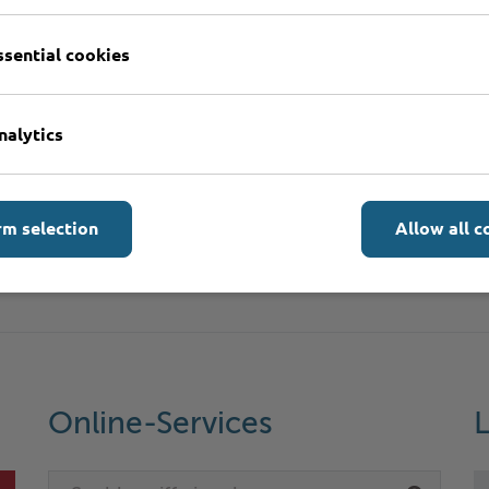
ssential cookies
n?
nalytics
onen
rm selection
Allow all c
Online-Services
L