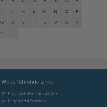
A
B
C
D
E
F
G
H
I
J
K
L
M
N
O
P
Q
R
S
T
U
V
W
X
Y
Z
Weiterführende Links
Mach Dich stark für Stormarn!
Bürgerportal Stormarn