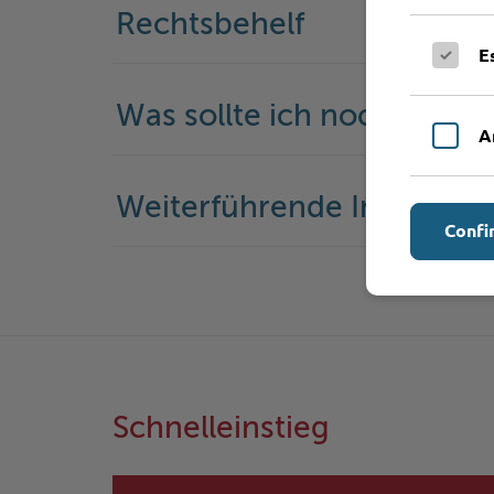
Rechtsbehelf
E
Was sollte ich noch wisse
A
Weiterführende Informati
Confi
Schnelleinstieg