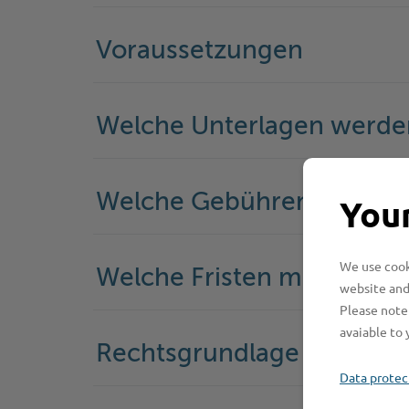
Voraussetzungen
Welche Unterlagen werde
Welche Gebühren fallen a
Your
We use cooki
Welche Fristen muss ich 
website and
Please note 
avaiable to 
Rechtsgrundlage
Data protec