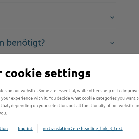
n benötigt?
n?
 cookie settings
es on our website. Some are essential, while others help us to improve
beachten?
 your experience with it. You decide what cookie categories you want t
that, depending on your selection, not all functionaliy of our website 
you.
tion
Imprint
no translation : en - headline_link_3_text