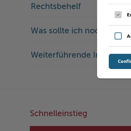
Rechtsbehelf
E
Was sollte ich noch wisse
A
Weiterführende Informati
Confi
Schnelleinstieg