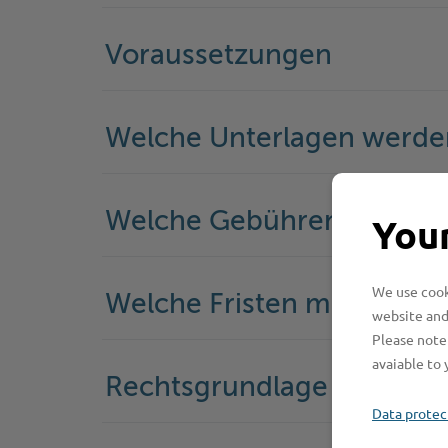
Voraussetzungen
Welche Unterlagen werde
Welche Gebühren fallen a
Your
We use cooki
Welche Fristen muss ich 
website and
Please note 
avaiable to 
Rechtsgrundlage
Data protec