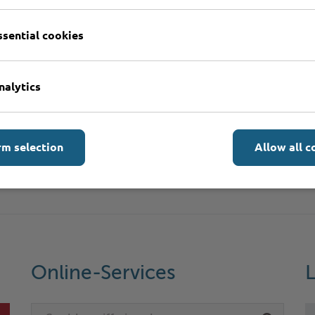
ssential cookies
n?
nalytics
onen
rm selection
Allow all c
Online-Services
L