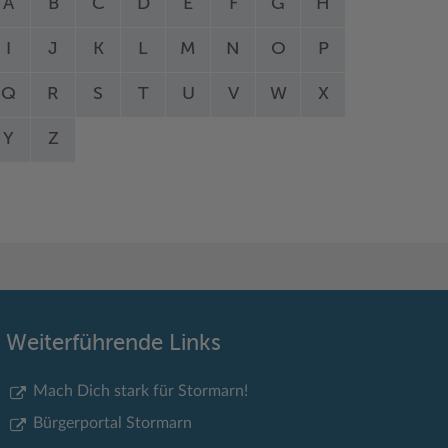
A
B
C
D
E
F
G
H
I
J
K
L
M
N
O
P
Q
R
S
T
U
V
W
X
Y
Z
Weiterführende Links
Mach Dich stark für Stormarn!
Bürgerportal Stormarn