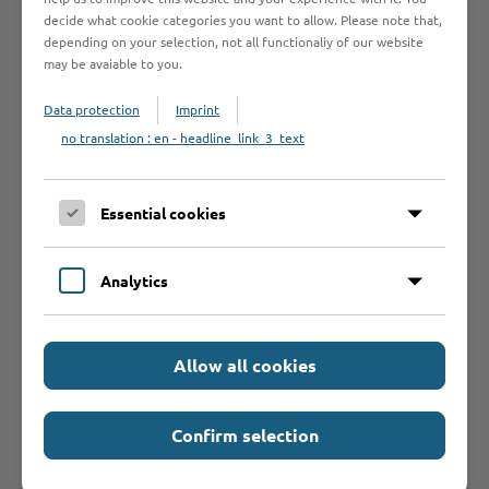
beachten?
decide what cookie categories you want to allow. Please note that,
depending on your selection, not all functionaliy of our website
may be avaiable to you.
Bearbeitungsdauer
Data protection
Imprint
no translation : en - headline_link_3_text
Rechtsgrundlage
Essential cookies
Rechtsbehelf
Analytics
Allow all cookies
Confirm selection
Hilfe & Kontakt: