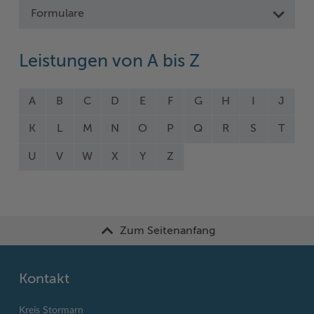
Formulare
Leistungen von A bis Z
A
B
C
D
E
F
G
H
I
J
K
L
M
N
O
P
Q
R
S
T
U
V
W
X
Y
Z
Zum Seitenanfang
Kontakt
Kreis Stormarn