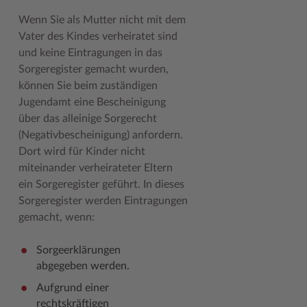
Geodatenportale (Kreiskarte)
Fotoarchiv
Kreispräsident
Offene Stellen
Klimaschutz beim Kreis Stormarn
Kulturelle Einrichtungen
Wenn Sie als Mutter nicht mit dem
Vater des Kindes verheiratet sind
Kfz-Zulassung
Hitzeschutz
Kreistag und Ausschüsse
Praktika und FSJ
Projekt e-Gewerbe
Museen
und keine Eintragungen in das
Kontakt / Öffnungszeiten
Klimaanpassungskonzept
Kreistag Sitzungskalender
Weiterbildung beim Kreis Stormarn
Stormarner Bündnis für bezahlbares Wohnen
Naturschutzgebiete
Sorgeregister gemacht wurden,
können Sie beim zuständigen
Lebenslagen
Kreistag Sitzungskalender
Kreisverwaltung
Wen wir suchen
Wirtschafts- und Aufbaugesellschaft Stormarn
Radwandern
Jugendamt eine Bescheinigung
über das alleinige Sorgerecht
Leistungen
Lokales Wetter
Landrat
Zahlen, Daten, Fakten
Storchenhorste
(Negativbescheinigung) anfordern.
Lexikon
Newsletter
Sonderbereiche
Lieblingsplätze in der Metropolregion
Dort wird für Kinder nicht
miteinander verheirateter Eltern
Publikationen
Pressemeldungen
Stabsbereiche
Termine und Veranstaltungen
ein Sorgeregister geführt. In dieses
Wo Sie uns finden
Social Media
Städte und Gemeinden
Tourismus
Sorgeregister werden Eintragungen
gemacht, wenn:
Wunsch-Kennzeichen ↗
Stellenangebote
Wahlen im Kreis
Umlandscout Hamburg
Sorgeerklärungen
Zuständigkeitsfinder SH ↗
Stormarninfo
Wappen und Geschichte
Vereine und Gruppen
abgegeben werden.
Termine
Wappenrolle
Wälder und Moore
Aufgrund einer
rechtskräftigen
Ukrainehilfe
Was ist ein Kreis?