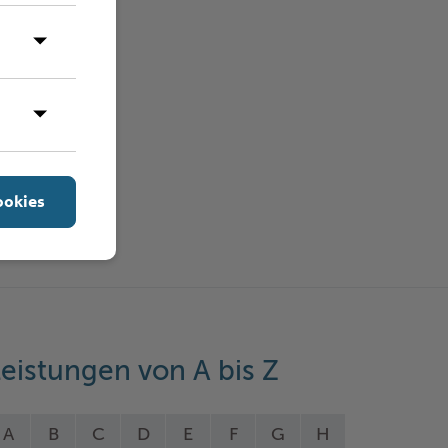
ookies
eistungen von A bis Z
A
B
C
D
E
F
G
H