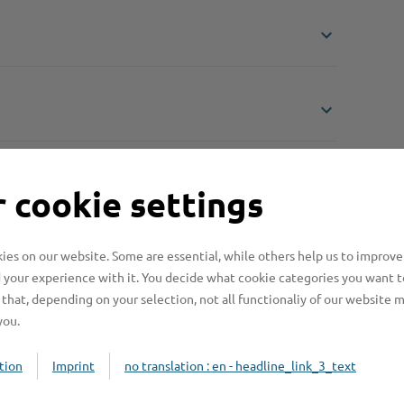
 cookie settings
es on our website. Some are essential, while others help us to improve
n benötigt?
 your experience with it. You decide what cookie categories you want t
that, depending on your selection, not all functionaliy of our website 
you.
beachten?
tion
Imprint
no translation : en - headline_link_3_text