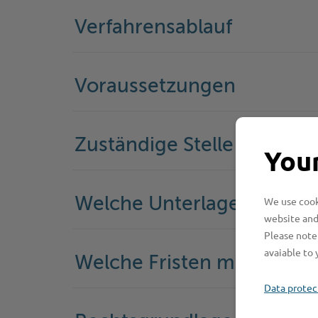
Verfahrensablauf
Voraussetzungen
Zuständige Stelle
Your
We use cooki
Welche Unterlagen werde
website and
Please note 
avaiable to 
Welche Fristen muss ich 
Data protec