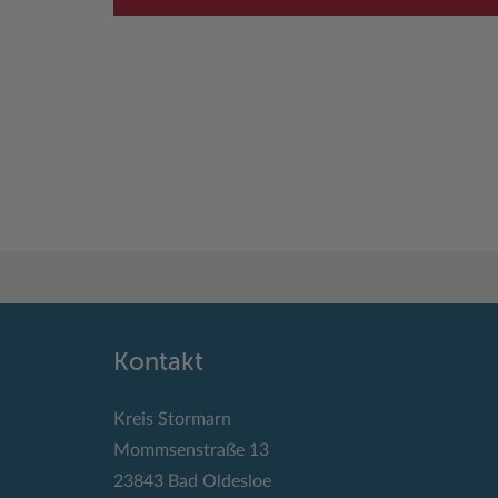
Kontakt
Kreis Stormarn
Mommsenstraße 13
23843 Bad Oldesloe