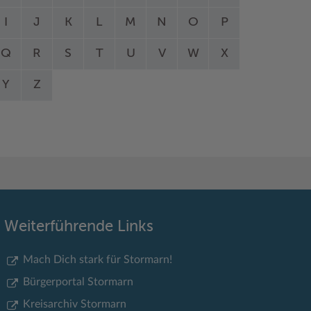
I
J
K
L
M
N
O
P
Q
R
S
T
U
V
W
X
Y
Z
Weiterführende Links
Mach Dich stark für Stormarn!
Bürgerportal Stormarn
Kreisarchiv Stormarn