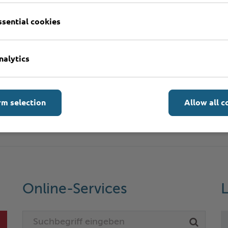
ssential cookies
nalytics
rm selection
Allow all c
Online-Services
L