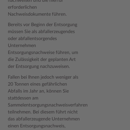
nachweisen und die hierfür
erforderlichen
Woche der Seelischen Gesundheit
Zahlen, Daten, Fakten
Nachweisdokumente führen.
#MeinStormarn
Bereits vor Beginn der Entsorgung
müssen Sie als abfallerzeugendes
Karrieretag
oder abfallentsorgendes
Unternehmen
Entsorgungsnachweise führen, um
die Zulässigkeit der geplanten Art
der Entsorgung nachzuweisen.
Fallen bei Ihnen jedoch weniger als
20 Tonnen eines gefährlichen
Abfalls im Jahr an, können Sie
stattdessen am
Sammelentsorgungsnachweisverfahren
teilnehmen. Bei diesem führt nicht
das abfallerzeugende Unternehmen
einen Entsorgungsnachweis,