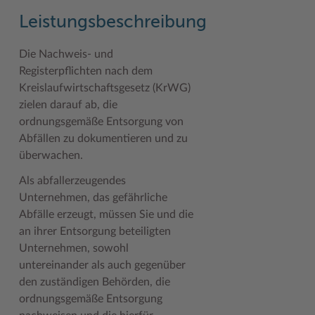
Geodatenportale (Kreiskarte)
Fotoarchiv
Kreispräsident
Offene Stellen
Klimaschutz beim Kreis Stormarn
Kulturelle Einrichtungen
Leistungsbeschreibung
Kfz-Zulassung
Hitzeschutz
Kreistag und Ausschüsse
Praktika und FSJ
Projekt e-Gewerbe
Museen
Die Nachweis- und
Kontakt / Öffnungszeiten
Klimaanpassungskonzept
Kreistag Sitzungskalender
Weiterbildung beim Kreis Stormarn
Stormarner Bündnis für bezahlbares Wohnen
Naturschutzgebiete
Registerpflichten nach dem
Kreislaufwirtschaftsgesetz (KrWG)
Lebenslagen
Kreistag Sitzungskalender
Kreisverwaltung
Wen wir suchen
Wirtschafts- und Aufbaugesellschaft Stormarn
Radwandern
zielen darauf ab, die
ordnungsgemäße Entsorgung von
Leistungen
Lokales Wetter
Landrat
Zahlen, Daten, Fakten
Storchenhorste
Abfällen zu dokumentieren und zu
Lexikon
Newsletter
Sonderbereiche
Lieblingsplätze in der Metropolregion
überwachen.
Publikationen
Pressemeldungen
Stabsbereiche
Termine und Veranstaltungen
Als abfallerzeugendes
Unternehmen, das gefährliche
Wo Sie uns finden
Social Media
Städte und Gemeinden
Tourismus
Abfälle erzeugt, müssen Sie und die
Wunsch-Kennzeichen ↗
Stellenangebote
Wahlen im Kreis
Umlandscout Hamburg
an ihrer Entsorgung beteiligten
Unternehmen, sowohl
Zuständigkeitsfinder SH ↗
Stormarninfo
Wappen und Geschichte
Vereine und Gruppen
untereinander als auch gegenüber
den zuständigen Behörden, die
Termine
Wappenrolle
Wälder und Moore
ordnungsgemäße Entsorgung
Ukrainehilfe
Was ist ein Kreis?