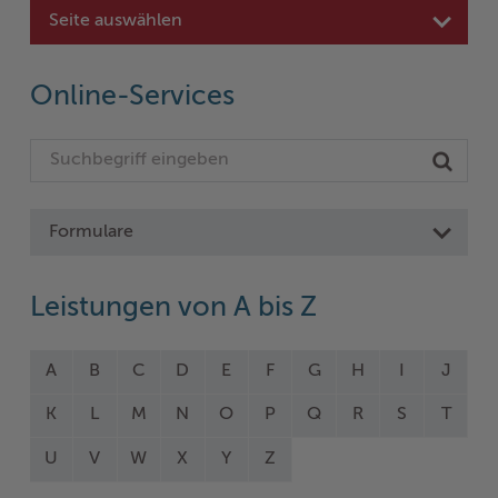
Seite auswählen
Online-Services
Formulare
Leistungen von A bis Z
A
B
C
D
E
F
G
H
I
J
K
L
M
N
O
P
Q
R
S
T
U
V
W
X
Y
Z