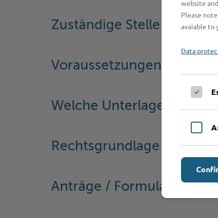
website and
Please note 
Zuständige Stelle
avaiable to 
Data protec
Voraussetzungen
E
Welche Unterlagen werde
A
Rechtsgrundlage
Confi
Anträge / Formulare