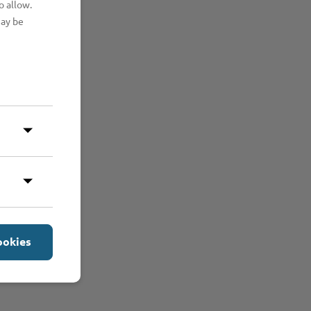
o allow.
may be
ookies