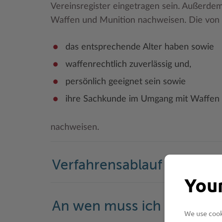
Vereinsregister eingetragen sein. Außerde
Waffen und Munition nachweisen. Die von 
das entsprechende Alter haben sowie
waffenrechtlich zuverlässig und,
persönlich geeignet sein sowie
ihre Sachkunde im Umgang mit Waffen
nachweisen.
Verfahrensablauf
Your
An wen muss ich mich w
We use cooki