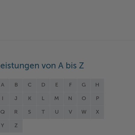
eistungen von A bis Z
A
B
C
D
E
F
G
H
I
J
K
L
M
N
O
P
Q
R
S
T
U
V
W
X
Y
Z