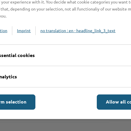
 your experience with it. You decide what cookie categories you want t
that, depending on your selection, not all functionaliy of our website 
you.
tion
Imprint
no translation : en - headline_link_3_text
ssential cookies
n benötigt?
nalytics
rm selection
Allow all c