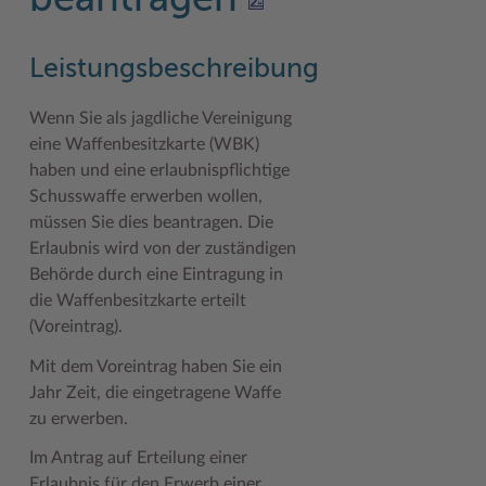
beantragen
Geodatenportale (Kreiskarte)
Fotoarchiv
Kreispräsident
Offene Stellen
Klimaschutz beim Kreis Stormarn
Kulturelle Einrichtungen
Kfz-Zulassung
Hitzeschutz
Kreistag und Ausschüsse
Praktika und FSJ
Projekt e-Gewerbe
Museen
Leistungsbeschreibung
Kontakt / Öffnungszeiten
Klimaanpassungskonzept
Kreistag Sitzungskalender
Weiterbildung beim Kreis Stormarn
Stormarner Bündnis für bezahlbares Wohnen
Naturschutzgebiete
Wenn Sie als jagdliche Vereinigung
eine Waffenbesitzkarte (WBK)
Lebenslagen
Kreistag Sitzungskalender
Kreisverwaltung
Wen wir suchen
Wirtschafts- und Aufbaugesellschaft Stormarn
Radwandern
haben und eine erlaubnispflichtige
Leistungen
Lokales Wetter
Landrat
Zahlen, Daten, Fakten
Storchenhorste
Schusswaffe erwerben wollen,
müssen Sie dies beantragen.
Die
Lexikon
Newsletter
Sonderbereiche
Lieblingsplätze in der Metropolregion
Erlaubnis wird von der zuständigen
Publikationen
Pressemeldungen
Stabsbereiche
Termine und Veranstaltungen
Behörde durch eine Eintragung in
die Waffenbesitzkarte erteilt
Wo Sie uns finden
Social Media
Städte und Gemeinden
Tourismus
(Voreintrag).
Wunsch-Kennzeichen ↗
Stellenangebote
Wahlen im Kreis
Umlandscout Hamburg
Mit dem Voreintrag haben Sie ein
Jahr Zeit, die eingetragene Waffe
Zuständigkeitsfinder SH ↗
Stormarninfo
Wappen und Geschichte
Vereine und Gruppen
zu erwerben.
Termine
Wappenrolle
Wälder und Moore
Im Antrag auf Erteilung einer
Ukrainehilfe
Was ist ein Kreis?
Erlaubnis für den Erwerb einer