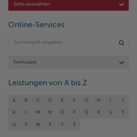
Seite auswählen
Online-Services
Formulare
Leistungen von A bis Z
A
B
C
D
E
F
G
H
I
J
K
L
M
N
O
P
Q
R
S
T
U
V
W
X
Y
Z