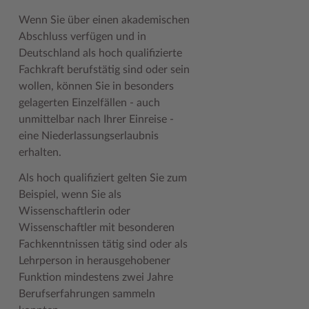
Geodatenportale (Kreiskarte)
Fotoarchiv
Kreispräsident
Offene Stellen
Klimaschutz beim Kreis Stormarn
Kulturelle Einrichtungen
Wenn Sie über einen akademischen
Abschluss verfügen und in
Kfz-Zulassung
Hitzeschutz
Kreistag und Ausschüsse
Praktika und FSJ
Projekt e-Gewerbe
Museen
Deutschland als hoch qualifizierte
Kontakt / Öffnungszeiten
Klimaanpassungskonzept
Kreistag Sitzungskalender
Weiterbildung beim Kreis Stormarn
Stormarner Bündnis für bezahlbares Wohnen
Naturschutzgebiete
Fachkraft berufstätig sind oder sein
wollen, können Sie in besonders
Lebenslagen
Kreistag Sitzungskalender
Kreisverwaltung
Wen wir suchen
Wirtschafts- und Aufbaugesellschaft Stormarn
Radwandern
gelagerten Einzelfällen - auch
unmittelbar nach Ihrer Einreise -
Leistungen
Lokales Wetter
Landrat
Zahlen, Daten, Fakten
Storchenhorste
eine Niederlassungserlaubnis
Lexikon
Newsletter
Sonderbereiche
Lieblingsplätze in der Metropolregion
erhalten.
Publikationen
Pressemeldungen
Stabsbereiche
Termine und Veranstaltungen
Als hoch qualifiziert gelten Sie zum
Beispiel, wenn Sie als
Wo Sie uns finden
Social Media
Städte und Gemeinden
Tourismus
Wissenschaftlerin oder
Wunsch-Kennzeichen ↗
Stellenangebote
Wahlen im Kreis
Umlandscout Hamburg
Wissenschaftler mit besonderen
Fachkenntnissen tätig sind oder als
Zuständigkeitsfinder SH ↗
Stormarninfo
Wappen und Geschichte
Vereine und Gruppen
Lehrperson in herausgehobener
Funktion mindestens zwei Jahre
Termine
Wappenrolle
Wälder und Moore
Berufserfahrungen sammeln
Ukrainehilfe
Was ist ein Kreis?