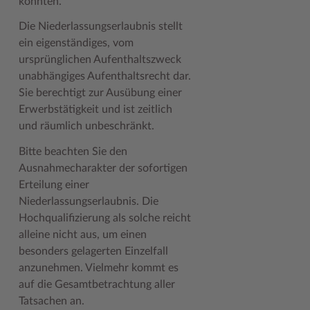
konnten.
Woche der Seelischen Gesundheit
Zahlen, Daten, Fakten
Die Niederlassungserlaubnis stellt
ein eigenständiges, vom
#MeinStormarn
ursprünglichen Aufenthaltszweck
unabhängiges Aufenthaltsrecht dar.
Karrieretag
Sie berechtigt zur Ausübung einer
Erwerbstätigkeit und ist zeitlich
und räumlich unbeschränkt.
Bitte beachten Sie den
Ausnahmecharakter der sofortigen
Erteilung einer
Niederlassungserlaubnis. Die
Hochqualifizierung als solche reicht
alleine nicht aus, um einen
besonders gelagerten Einzelfall
anzunehmen. Vielmehr kommt es
auf die Gesamtbetrachtung aller
Tatsachen an.