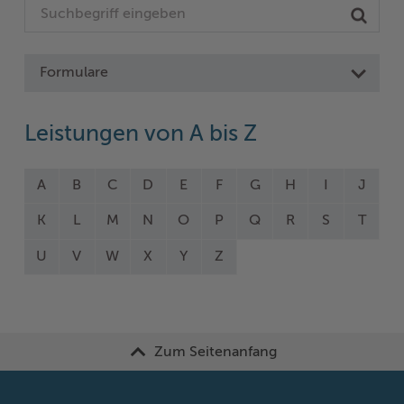
Formulare
Leistungen von A bis Z
A
B
C
D
E
F
G
H
I
J
K
L
M
N
O
P
Q
R
S
T
U
V
W
X
Y
Z
Zum Seitenanfang