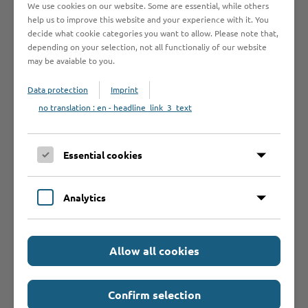
We use cookies on our website. Some are essential, while others
help us to improve this website and your experience with it. You
decide what cookie categories you want to allow. Please note that,
Anträge /
depending on your selection, not all functionaliy of our website
may be avaiable to you.
Formulare
Data protection
Imprint
no translation : en - headline_link_3_text
Was sollte ich
noch wissen?
Essential cookies
Weiterführende
Analytics
Informationen
Allow all cookies
Confirm selection