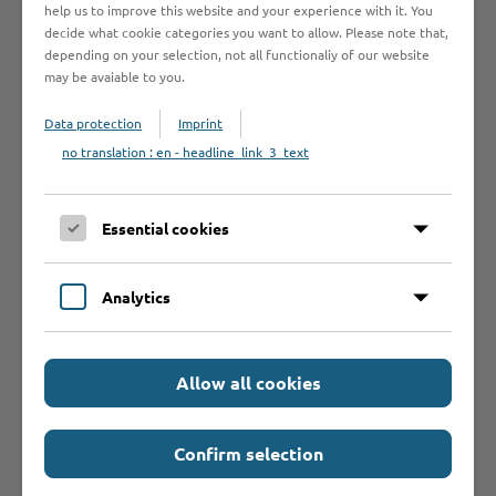
noch wissen?
help us to improve this website and your experience with it. You
decide what cookie categories you want to allow. Please note that,
depending on your selection, not all functionaliy of our website
may be avaiable to you.
Weiterführende
Data protection
Imprint
Informationen
no translation : en - headline_link_3_text
Antragsfrist
Essential cookies
Analytics
Geltungsdauer
Allow all cookies
Confirm selection
Hilfe & Kontakt: