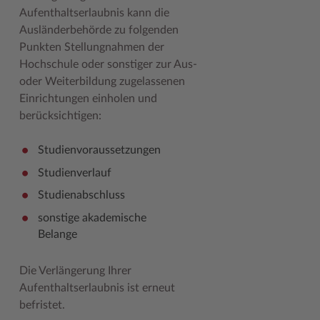
Aufenthaltserlaubnis kann die
Woche der Seelischen Gesundheit
Zahlen, Daten, Fakten
Ausländerbehörde zu folgenden
Punkten Stellungnahmen der
#MeinStormarn
Hochschule oder sonstiger zur Aus-
Karrieretag
oder Weiterbildung zugelassenen
Einrichtungen einholen und
berücksichtigen:
Studienvoraussetzungen
Studienverlauf
Studienabschluss
sonstige akademische
Belange
Die Verlängerung Ihrer
Aufenthaltserlaubnis ist erneut
befristet.