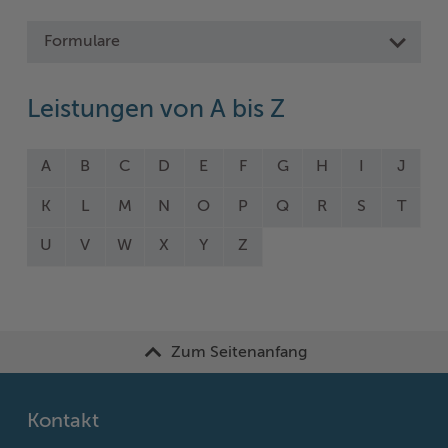
Formulare
Leistungen von A bis Z
A
B
C
D
E
F
G
H
I
J
K
L
M
N
O
P
Q
R
S
T
U
V
W
X
Y
Z
Zum Seitenanfang
Kontakt