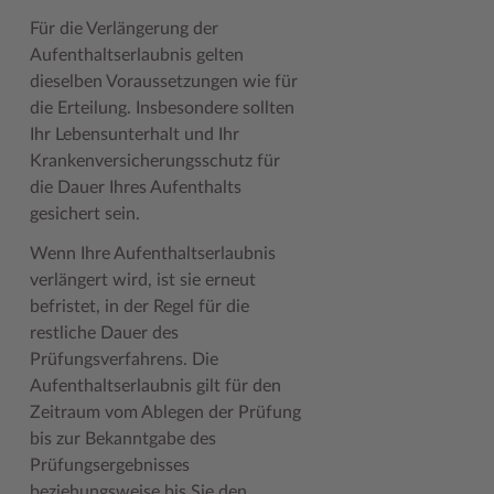
Für die Verlängerung der
Woche der Seelischen Gesundheit
Zahlen, Daten, Fakten
Aufenthaltserlaubnis gelten
#MeinStormarn
dieselben Voraussetzungen wie für
die Erteilung. Insbesondere sollten
Karrieretag
Ihr Lebensunterhalt und Ihr
Krankenversicherungsschutz für
die Dauer Ihres Aufenthalts
gesichert sein.
Wenn Ihre Aufenthaltserlaubnis
verlängert wird, ist sie erneut
befristet, in der Regel für die
restliche Dauer des
Prüfungsverfahrens. Die
Aufenthaltserlaubnis gilt für den
Zeitraum vom Ablegen der Prüfung
bis zur Bekanntgabe des
Prüfungsergebnisses
beziehungsweise bis Sie den