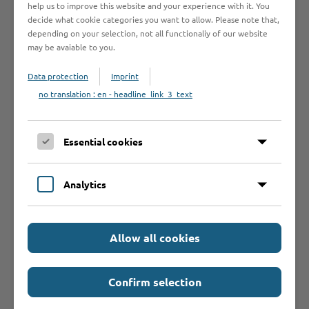
noch wissen?
help us to improve this website and your experience with it. You
decide what cookie categories you want to allow. Please note that,
depending on your selection, not all functionaliy of our website
may be avaiable to you.
Weiterführende
Data protection
Imprint
Informationen
no translation : en - headline_link_3_text
Antragsfrist
Essential cookies
Analytics
Widerspruchsfrist
Allow all cookies
Confirm selection
Hilfe & Kontakt: