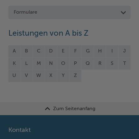
Formulare
Leistungen von A bis Z
A
B
C
D
E
F
G
H
I
J
K
L
M
N
O
P
Q
R
S
T
U
V
W
X
Y
Z
Zum Seitenanfang
Kontakt