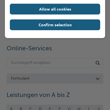
Allow all cookies
Schnelleinstieg
Confirm selection
Seite auswählen
Online-Services
Formulare
Leistungen von A bis Z
A
B
C
D
E
F
G
H
I
J