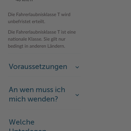
Woche der Seelischen Gesundheit
Zahlen, Daten, Fakten
Die Fahrerlaubnisklasse T wird
#MeinStormarn
unbefristet erteilt.
Die Fahrerlaubnisklasse T ist eine
Karrieretag
nationale Klasse. Sie gilt nur
bedingt in anderen Ländern.
Voraussetzungen
An wen muss ich
mich wenden?
Welche