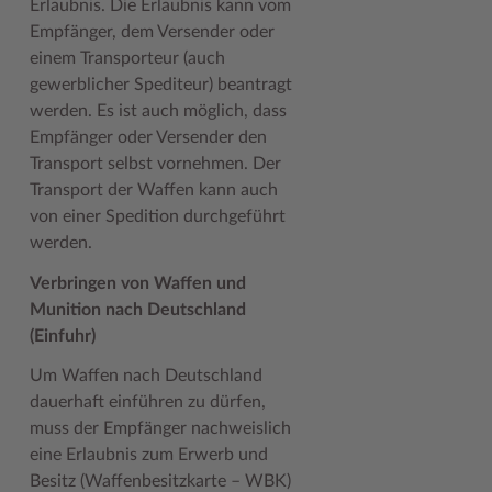
Erlaubnis. Die Erlaubnis kann vom
Empfänger, dem Versender oder
Woche der Seelischen Gesundheit
Zahlen, Daten, Fakten
einem Transporteur (auch
#MeinStormarn
gewerblicher Spediteur) beantragt
werden. Es ist auch möglich, dass
Karrieretag
Empfänger oder Versender den
Transport selbst vornehmen. Der
Transport der Waffen kann auch
von einer Spedition durchgeführt
werden.
Verbringen von Waffen und
Munition nach Deutschland
(Einfuhr)
Um Waffen nach Deutschland
dauerhaft einführen zu dürfen,
muss der Empfänger nachweislich
eine Erlaubnis zum Erwerb und
Besitz (Waffenbesitzkarte – WBK)