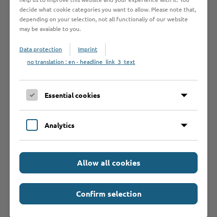
decide what cookie categories you want to allow. Please note that,
Schweiz, nach Liechtenstein,
depending on your selection, not all functionaliy of our website
Norwegen oder Island, benötigen
may be avaiable to you.
Sie eine Einfuhrgenehmigung des
Staates.
Data protection
Imprint
no translation : en - headline_link_3_text
Ausfuhr aus Deutschland
Um Waffen dauerhaft aus
Deutschland in einen Mitgliedstaat
Essential cookies
der Europäischen Union (EU)
beziehungsweise in die Schweiz,
Analytics
nach Liechtenstein, Norwegen oder
Island auszuführen, benötigen Sie
eine Einfuhrerlaubnis des
Allow all cookies
betreffenden Staates oder Sie
versichern glaubhaft, dass Sie keine
Einfuhrgenehmigung benötigen.
Confirm selection
Der Transporteur benötigt eine
Erlaubnis zum Erwerb und Besitz