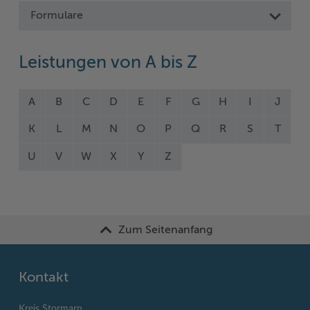
Formulare
Leistungen von A bis Z
A
B
C
D
E
F
G
H
I
J
K
L
M
N
O
P
Q
R
S
T
U
V
W
X
Y
Z
Zum Seitenanfang
Kontakt
Kreis Stormarn