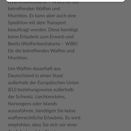
(Waffenbesitzkarte – WBK) für die
betreffenden Waffen und
Munition. Es kann aber auch eine
Spedition mit dem Transport
beauftragt werden. Diese benötigt
keine Erlaubnis zum Erwerb und
Besitz (Waffenbesitzkarte – WBK)
für die betreffenden Waffen und
Munition.
Um Waffen dauerhaft aus
Deutschland in einen Staat
außerhalb der Europäischen Union
(EU) beziehungsweise außerhalb
der Schweiz, Liechtensteins,
Norwegens oder Islands
auszuführen, benötigen Sie keine
waffenrechtliche Erlaubnis. Es wird
empfohlen, dass Sie sich vor einer