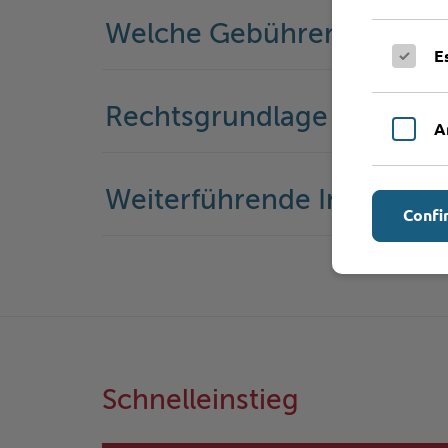
Welche Gebühren fallen a
E
Rechtsgrundlage
A
Weiterführende Informati
Confi
Schnelleinstieg