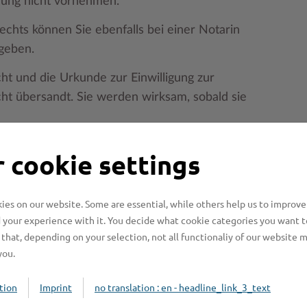
ung nicht vornehmen.
echts können Sie ebenfalls bei einer Notarin
geben.
t und die Urkunde zur Einwilligung zur
ht übersandt. Sie werden wirksam, sobald sie
t nicht widerrufen. Das heißt, auch wenn Sie
 cookie settings
 den beurkundeten Erklärungen zurücktreten.
es on our website. Some are essential, while others help us to improve
enden?
 your experience with it. You decide what cookie categories you want t
that, depending on your selection, not all functionaliy of our website 
you.
tion
Imprint
no translation : en - headline_link_3_text