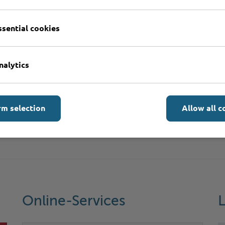
n?
ssential cookies
nalytics
onen
rm selection
Allow all c
Online-Services
L