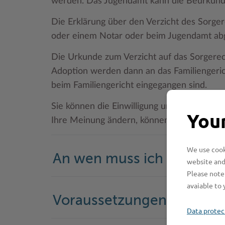
werden. Das Jugendamt kann die Beurkund
Die Erklärung über den Verzicht des Sorger
oder einem Notar oder beim Jugendamt ab
Die Urkunde zum Verzicht auf das Sorgerech
Adoption werden dann an das Familiengeric
beim Familiengericht eingegangen sind.
Sie können die Einwilligung und den Verzich
Your
Ihre Meinung ändern, können Sie nicht von
We use cooki
An wen muss ich mich w
website and
Please note 
avaiable to 
Voraussetzungen
Data protec