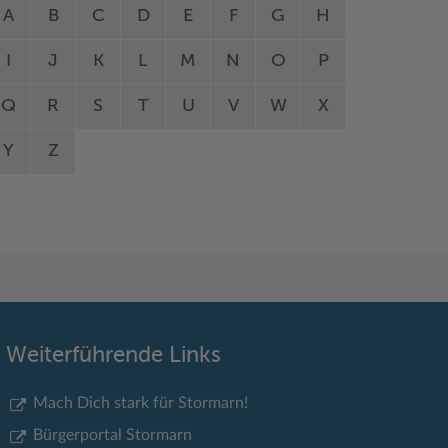
A
B
C
D
E
F
G
H
I
J
K
L
M
N
O
P
Q
R
S
T
U
V
W
X
Y
Z
Weiterführende Links
Mach Dich stark für Stormarn!
Bürgerportal Stormarn