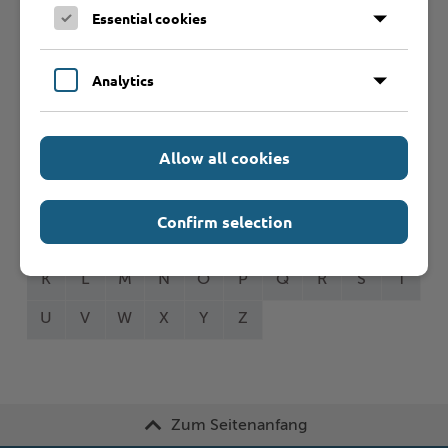
Essential cookies
Analytics
Formulare
Allow all cookies
Leistungen von A bis Z
Confirm selection
A
B
C
D
E
F
G
H
I
J
K
L
M
N
O
P
Q
R
S
T
U
V
W
X
Y
Z
Zum Seitenanfang