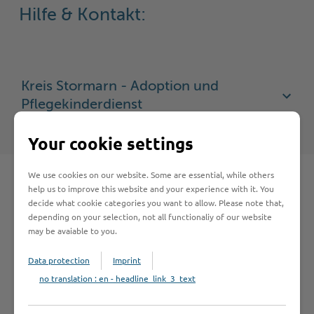
Hilfe & Kontakt:
Kreis Stormarn - Adoption und
Pflegekinderdienst
Your cookie settings
We use cookies on our website. Some are essential, while others
help us to improve this website and your experience with it. You
decide what cookie categories you want to allow. Please note that,
depending on your selection, not all functionaliy of our website
Schnelleinstieg
may be avaiable to you.
Data protection
Imprint
Seite auswählen
no translation : en - headline_link_3_text
Online-Services