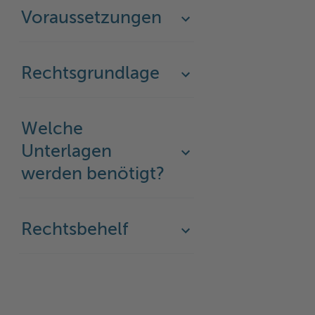
Voraussetzungen
Woche der Seelischen Gesundheit
Zahlen, Daten, Fakten
#MeinStormarn
Rechtsgrundlage
Karrieretag
Welche
Unterlagen
werden benötigt?
Rechtsbehelf