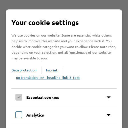
An wen muss ich
Your cookie settings
mich wenden?
We use cookies on our website. Some are essential, while others
help us to improve this website and your experience with it. You
Zuständige Stelle
decide what cookie categories you want to allow. Please note that,
depending on your selection, not all functionaliy of our website
may be avaiable to you.
Welche
Data protection
Imprint
Gebühren fallen
no translation : en - headline_link_3_text
an?
Essential cookies
Welche Fristen
Analytics
muss ich
beachten?