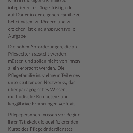
Kind in die eigene Familie zu
integrieren, es längerfristig oder
Woche der Seelischen Gesundheit
Zahlen, Daten, Fakten
auf Dauer in der eigenen Familie zu
#MeinStormarn
beheimaten, zu fördern und zu
erziehen, ist eine anspruchsvolle
Karrieretag
Aufgabe.
Die hohen Anforderungen, die an
Pflegeeltern gestellt werden,
müssen und sollen nicht von ihnen
allein erbracht werden. Die
Pflegefamilie ist vielmehr Teil eines
unterstützenden Netzwerks, das
über pädagogisches Wissen,
methodische Kompetenz und
langjährige Erfahrungen verfügt.
Pflegepersonen müssen vor Beginn
ihrer Tätigkeit die qualifizierenden
Kurse des Pflegekinderdienstes