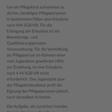
Geodatenportale (Kreiskarte)
Fotoarchiv
Kreispräsident
Offene Stellen
Klimaschutz beim Kreis Stormarn
Kulturelle Einrichtungen
Um ein Pflegekind aufnehmen zu
dürfen, benötigen Pflegepersonen
Kfz-Zulassung
Hitzeschutz
Kreistag und Ausschüsse
Praktika und FSJ
Projekt e-Gewerbe
Museen
in bestimmten Fällen eine Erlaubnis
Kontakt / Öffnungszeiten
Klimaanpassungskonzept
Kreistag Sitzungskalender
Weiterbildung beim Kreis Stormarn
Stormarner Bündnis für bezahlbares Wohnen
Naturschutzgebiete
nach §44 SGB VIII. Für die
Erlangung der Erlaubnis ist ein
Lebenslagen
Kreistag Sitzungskalender
Kreisverwaltung
Wen wir suchen
Wirtschafts- und Aufbaugesellschaft Stormarn
Radwandern
Bewerbungs- und
Qualifizierungsprozess
Leistungen
Lokales Wetter
Landrat
Zahlen, Daten, Fakten
Storchenhorste
Voraussetzung. Für die Vermittlung
Lexikon
Newsletter
Sonderbereiche
Lieblingsplätze in der Metropolregion
als Pflegeperson im Rahmen einer
vom Jugendamt gewährten Hilfe
Publikationen
Pressemeldungen
Stabsbereiche
Termine und Veranstaltungen
zur Erziehung, ist eine Erlaubnis
Wo Sie uns finden
Social Media
Städte und Gemeinden
Tourismus
nach § 44 SGB VIII nicht
erforderlich. Das Jugendamt bzw.
Wunsch-Kennzeichen ↗
Stellenangebote
Wahlen im Kreis
Umlandscout Hamburg
der Pflegekinderdienst prüft die
Eignung der Pflegepersonen jedoch
Zuständigkeitsfinder SH ↗
Stormarninfo
Wappen und Geschichte
Vereine und Gruppen
nach denselben Kriterien.
Termine
Wappenrolle
Wälder und Moore
Die Aufgabe, ein zunächst fremdes
Ukrainehilfe
Was ist ein Kreis?