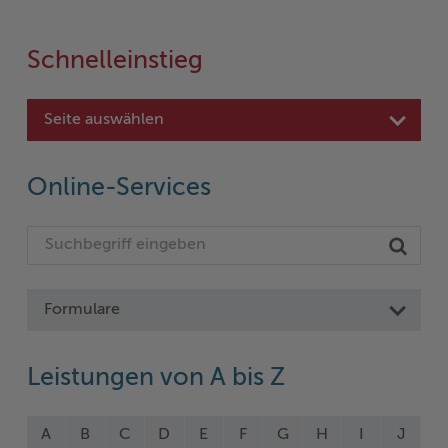
Schnelleinstieg
Seite auswählen
Online-Services
Formulare
Leistungen von A bis Z
A
B
C
D
E
F
G
H
I
J