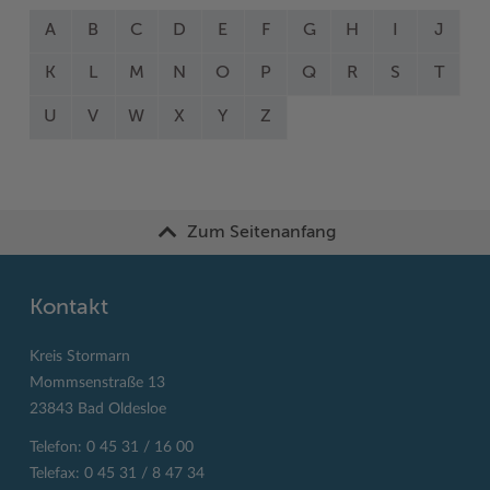
A
B
C
D
E
F
G
H
I
J
K
L
M
N
O
P
Q
R
S
T
U
V
W
X
Y
Z
Zum Seitenanfang
Kontakt
Kreis Stormarn
Mommsenstraße 13
23843 Bad Oldesloe
Telefon: 0 45 31 / 16 00
Telefax: 0 45 31 / 8 47 34