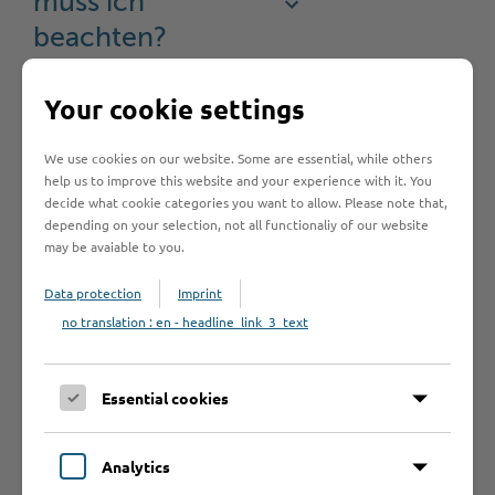
muss ich
beachten?
Your cookie settings
Rechtsgrundlage
We use cookies on our website. Some are essential, while others
help us to improve this website and your experience with it. You
decide what cookie categories you want to allow. Please note that,
depending on your selection, not all functionaliy of our website
may be avaiable to you.
Hilfe & Kontakt:
Data protection
Imprint
no translation : en - headline_link_3_text
Kreis Stormarn - Adoption und
Essential cookies
Pflegekinderdienst
Analytics