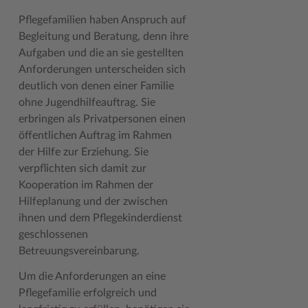
Geodatenportale (Kreiskarte)
Fotoarchiv
Kreispräsident
Offene Stellen
Klimaschutz beim Kreis Stormarn
Kulturelle Einrichtungen
Pflegefamilien haben Anspruch auf
Begleitung und Beratung, denn ihre
Kfz-Zulassung
Hitzeschutz
Kreistag und Ausschüsse
Praktika und FSJ
Projekt e-Gewerbe
Museen
Aufgaben und die an sie gestellten
Kontakt / Öffnungszeiten
Klimaanpassungskonzept
Kreistag Sitzungskalender
Weiterbildung beim Kreis Stormarn
Stormarner Bündnis für bezahlbares Wohnen
Naturschutzgebiete
Anforderungen unterscheiden sich
deutlich von denen einer Familie
Lebenslagen
Kreistag Sitzungskalender
Kreisverwaltung
Wen wir suchen
Wirtschafts- und Aufbaugesellschaft Stormarn
Radwandern
ohne Jugendhilfeauftrag. Sie
erbringen als Privatpersonen einen
Leistungen
Lokales Wetter
Landrat
Zahlen, Daten, Fakten
Storchenhorste
öffentlichen Auftrag im Rahmen
Lexikon
Newsletter
Sonderbereiche
Lieblingsplätze in der Metropolregion
der Hilfe zur Erziehung. Sie
verpflichten sich damit zur
Publikationen
Pressemeldungen
Stabsbereiche
Termine und Veranstaltungen
Kooperation im Rahmen der
Wo Sie uns finden
Social Media
Städte und Gemeinden
Tourismus
Hilfeplanung und der zwischen
ihnen und dem Pflegekinderdienst
Wunsch-Kennzeichen ↗
Stellenangebote
Wahlen im Kreis
Umlandscout Hamburg
geschlossenen
Betreuungsvereinbarung.
Zuständigkeitsfinder SH ↗
Stormarninfo
Wappen und Geschichte
Vereine und Gruppen
Um die Anforderungen an eine
Termine
Wappenrolle
Wälder und Moore
Pflegefamilie erfolgreich und
Ukrainehilfe
Was ist ein Kreis?