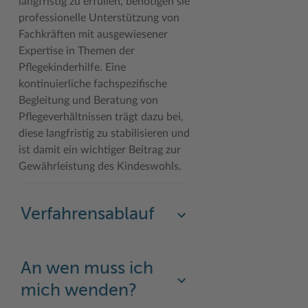
langfristig zu erfüllen, benötigen sie
professionelle Unterstützung von
Woche der Seelischen Gesundheit
Zahlen, Daten, Fakten
Fachkräften mit ausgewiesener
#MeinStormarn
Expertise in Themen der
Pflegekinderhilfe. Eine
Karrieretag
kontinuierliche fachspezifische
Begleitung und Beratung von
Pflegeverhältnissen trägt dazu bei,
diese langfristig zu stabilisieren und
ist damit ein wichtiger Beitrag zur
Gewährleistung des Kindeswohls.
Verfahrensablauf
An wen muss ich
mich wenden?