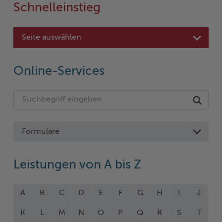
Schnelleinstieg
Seite auswählen
Online-Services
Formulare
Leistungen von A bis Z
A
B
C
D
E
F
G
H
I
J
K
L
M
N
O
P
Q
R
S
T