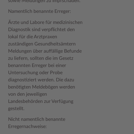
sowie Meldungen zu Impfschäden.
Woche der Seelischen Gesundheit
Zahlen, Daten, Fakten
Namentlich benannte Erreger:
#MeinStormarn
Ärzte und Labore für medizinischen
Diagnostik sind verpflichtet den
Karrieretag
lokal für die Arztpraxen
zuständigen Gesundheitsämtern
Meldungen über auffällige Befunde
zu liefern, sollten die im Gesetz
benannten Erreger bei einer
Untersuchung oder Probe
diagnostiziert werden. Die dazu
benötigten Meldebögen werden
von den jeweiligen
Landesbehörden zur Verfügung
gestellt.
Nicht namentlich benannte
Erregernachweise: