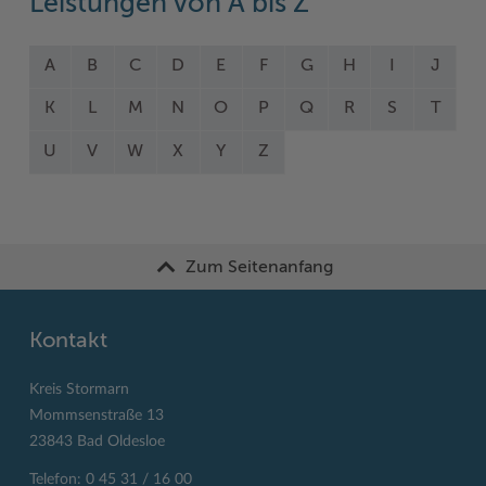
Leistungen von A bis Z
A
B
C
D
E
F
G
H
I
J
K
L
M
N
O
P
Q
R
S
T
U
V
W
X
Y
Z
Zum Seitenanfang
Kontakt
Kreis Stormarn
Mommsenstraße 13
23843 Bad Oldesloe
Telefon: 0 45 31 / 16 00