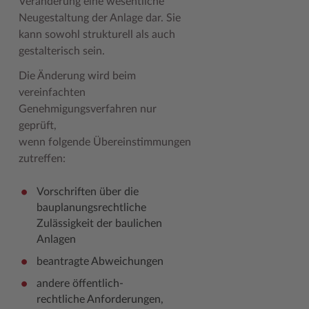
Veränderung eine wesentliche
Neugestaltung der Anlage dar. Sie
Woche der Seelischen Gesundheit
Zahlen, Daten, Fakten
kann sowohl strukturell als auch
#MeinStormarn
gestalterisch sein.
Die Änderung wird beim
Karrieretag
vereinfachten
Genehmigungsverfahren nur
geprüft,
wenn folgende Übereinstimmungen
zutreffen:
Vorschriften über die
bauplanungsrechtliche
Zulässigkeit der baulichen
Anlagen
beantragte Abweichungen
andere öffentlich-
rechtliche Anforderungen,