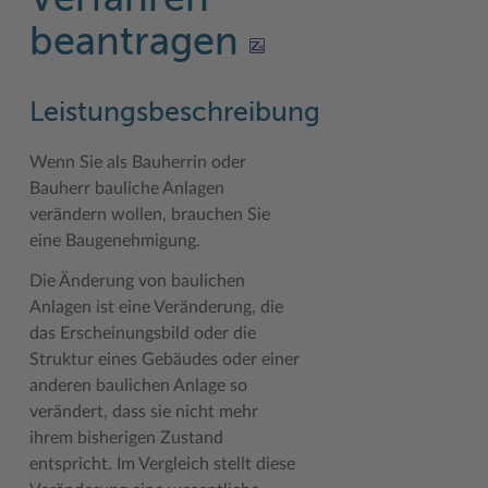
Verfahren
Geodatenportale (Kreiskarte)
Fotoarchiv
Kreispräsident
Offene Stellen
Klimaschutz beim Kreis Stormarn
Kulturelle Einrichtungen
beantragen
Kfz-Zulassung
Hitzeschutz
Kreistag und Ausschüsse
Praktika und FSJ
Projekt e-Gewerbe
Museen
Kontakt / Öffnungszeiten
Klimaanpassungskonzept
Kreistag Sitzungskalender
Weiterbildung beim Kreis Stormarn
Stormarner Bündnis für bezahlbares Wohnen
Naturschutzgebiete
Leistungsbeschreibung
Lebenslagen
Kreistag Sitzungskalender
Kreisverwaltung
Wen wir suchen
Wirtschafts- und Aufbaugesellschaft Stormarn
Radwandern
Wenn Sie als Bauherrin oder
Bauherr bauliche Anlagen
Leistungen
Lokales Wetter
Landrat
Zahlen, Daten, Fakten
Storchenhorste
verändern wollen, brauchen Sie
Lexikon
Newsletter
Sonderbereiche
Lieblingsplätze in der Metropolregion
eine Baugenehmigung.
Publikationen
Pressemeldungen
Stabsbereiche
Termine und Veranstaltungen
Die Änderung von baulichen
Anlagen ist eine Veränderung, die
Wo Sie uns finden
Social Media
Städte und Gemeinden
Tourismus
das Erscheinungsbild oder die
Wunsch-Kennzeichen ↗
Stellenangebote
Wahlen im Kreis
Umlandscout Hamburg
Struktur eines Gebäudes oder einer
anderen baulichen Anlage so
Zuständigkeitsfinder SH ↗
Stormarninfo
Wappen und Geschichte
Vereine und Gruppen
verändert, dass sie nicht mehr
ihrem bisherigen Zustand
Termine
Wappenrolle
Wälder und Moore
entspricht. Im Vergleich stellt diese
Ukrainehilfe
Was ist ein Kreis?