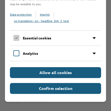
may be avaiable to you.
muss ich
beachten?
Data protection
Imprint
no translation : en - headline_link_3_text
Bearbeitungsdauer
Essential cookies
Rechtsgrundlage
Analytics
Allow all cookies
Rechtsbehelf
Confirm selection
Was sollte ich
noch wissen?