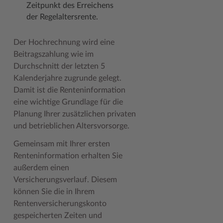
Zeitpunkt des Erreichens
der Regelaltersrente.
Woche der Seelischen Gesundheit
Zahlen, Daten, Fakten
#MeinStormarn
Der Hochrechnung wird eine
Beitragszahlung wie im
Karrieretag
Durchschnitt der letzten 5
Kalenderjahre zugrunde gelegt.
Damit ist die Renteninformation
eine wichtige Grundlage für die
Planung Ihrer zusätzlichen privaten
und betrieblichen Altersvorsorge.
Gemeinsam mit Ihrer ersten
Renteninformation erhalten Sie
außerdem einen
Versicherungsverlauf. Diesem
können Sie die in Ihrem
Rentenversicherungskonto
gespeicherten Zeiten und