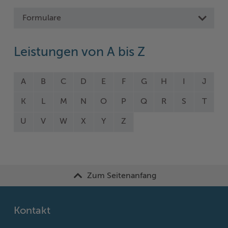
Formulare
Leistungen von A bis Z
A
B
C
D
E
F
G
H
I
J
K
L
M
N
O
P
Q
R
S
T
U
V
W
X
Y
Z
Zum Seitenanfang
Kontakt