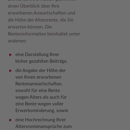
Geodatenportale (Kreiskarte)
Fotoarchiv
Kreispräsident
Offene Stellen
Klimaschutz beim Kreis Stormarn
Kulturelle Einrichtungen
einen Überblick über Ihre
erworbenen Anwartschaften und
Kfz-Zulassung
Hitzeschutz
Kreistag und Ausschüsse
Praktika und FSJ
Projekt e-Gewerbe
Museen
die Höhe der Altersrente, die Sie
erwarten können. Die
Kontakt / Öffnungszeiten
Klimaanpassungskonzept
Kreistag Sitzungskalender
Weiterbildung beim Kreis Stormarn
Stormarner Bündnis für bezahlbares Wohnen
Naturschutzgebiete
Renteninformation beinhaltet unter
Lebenslagen
Kreistag Sitzungskalender
Kreisverwaltung
Wen wir suchen
Wirtschafts- und Aufbaugesellschaft Stormarn
Radwandern
anderem:
Leistungen
Lokales Wetter
Landrat
Zahlen, Daten, Fakten
Storchenhorste
eine Darstellung Ihrer
bisher gezahlten Beiträge,
Lexikon
Newsletter
Sonderbereiche
Lieblingsplätze in der Metropolregion
die Angabe der Höhe der
Publikationen
Pressemeldungen
Stabsbereiche
Termine und Veranstaltungen
von Ihnen erworbenen
Rentenanwartschaften,
Wo Sie uns finden
Social Media
Städte und Gemeinden
Tourismus
sowohl für eine Rente
Wunsch-Kennzeichen ↗
Stellenangebote
Wahlen im Kreis
Umlandscout Hamburg
wegen Alters als auch für
eine Rente wegen voller
Zuständigkeitsfinder SH ↗
Stormarninfo
Wappen und Geschichte
Vereine und Gruppen
Erwerbsminderung, sowie
Termine
Wappenrolle
Wälder und Moore
eine Hochrechnung Ihrer
Altersrentenansprüche zum
Ukrainehilfe
Was ist ein Kreis?