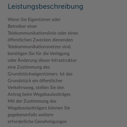
Geodatenportale (Kreiskarte)
Fotoarchiv
Kreispräsident
Offene Stellen
Klimaschutz beim Kreis Stormarn
Kulturelle Einrichtungen
Leistungsbeschreibung
Kfz-Zulassung
Hitzeschutz
Kreistag und Ausschüsse
Praktika und FSJ
Projekt e-Gewerbe
Museen
Wenn Sie Eigentümer oder
Betreiber einer
Kontakt / Öffnungszeiten
Klimaanpassungskonzept
Kreistag Sitzungskalender
Weiterbildung beim Kreis Stormarn
Stormarner Bündnis für bezahlbares Wohnen
Naturschutzgebiete
Telekommunikationslinie oder eines
Lebenslagen
Kreistag Sitzungskalender
Kreisverwaltung
Wen wir suchen
Wirtschafts- und Aufbaugesellschaft Stormarn
Radwandern
öffentlichen Zwecken dienenden
Telekommunikationsnetzes sind,
Leistungen
Lokales Wetter
Landrat
Zahlen, Daten, Fakten
Storchenhorste
benötigen Sie für die Verlegung
Lexikon
Newsletter
Sonderbereiche
Lieblingsplätze in der Metropolregion
oder Änderung dieser Infrastruktur
eine Zustimmung des
Publikationen
Pressemeldungen
Stabsbereiche
Termine und Veranstaltungen
Grundstückseigentümers. Ist das
Grundstück ein öffentlicher
Wo Sie uns finden
Social Media
Städte und Gemeinden
Tourismus
Verkehrsweg, stellen Sie den
Wunsch-Kennzeichen ↗
Stellenangebote
Wahlen im Kreis
Umlandscout Hamburg
Antrag beim Wegebaulastträger.
Mit der Zustimmung des
Zuständigkeitsfinder SH ↗
Stormarninfo
Wappen und Geschichte
Vereine und Gruppen
Wegebaulastträgers können Sie
gegebenenfalls weitere
Termine
Wappenrolle
Wälder und Moore
erforderliche Genehmigungen
Ukrainehilfe
Was ist ein Kreis?