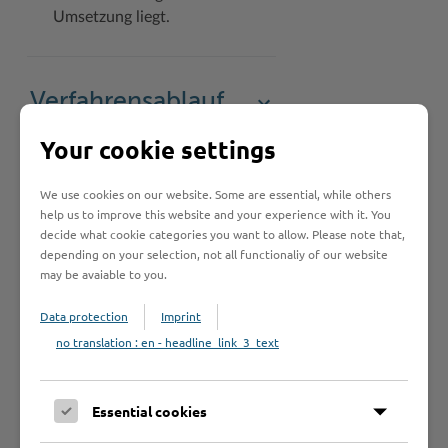
Umsetzung liegt.
Verfahrensablauf
Your cookie settings
Zuständige Stelle
We use cookies on our website. Some are essential, while others
help us to improve this website and your experience with it. You
decide what cookie categories you want to allow. Please note that,
depending on your selection, not all functionaliy of our website
Voraussetzungen
may be avaiable to you.
Data protection
Imprint
Welche
no translation : en - headline_link_3_text
Unterlagen
werden benötigt?
Essential cookies