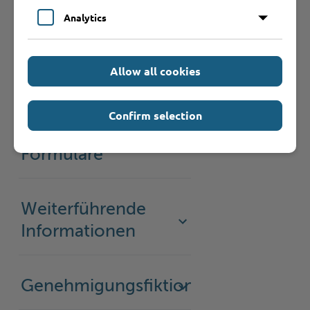
Analytics
Rechtsgrundlage
Allow all cookies
Rechtsbehelf
Confirm selection
Anträge /
Formulare
Weiterführende
Informationen
Genehmigungsfiktion