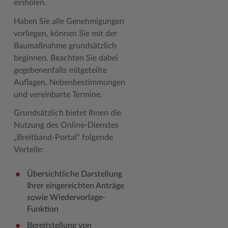
einholen.
Woche der Seelischen Gesundheit
Zahlen, Daten, Fakten
Haben Sie alle Genehmigungen
vorliegen, können Sie mit der
#MeinStormarn
Baumaßnahme grundsätzlich
Karrieretag
beginnen. Beachten Sie dabei
gegebenenfalls mitgeteilte
Auflagen, Nebenbestimmungen
und vereinbarte Termine.
Grundsätzlich bietet Ihnen die
Nutzung des Online-Dienstes
„Breitband-Portal“ folgende
Vorteile:
Übersichtliche Darstellung
Ihrer eingereichten Anträge
sowie Wiedervorlage-
Funktion
Bereitstellung von