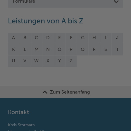
Formulare
Leistungen von A bis Z
A
B
C
D
E
F
G
H
I
J
K
L
M
N
O
P
Q
R
S
T
U
V
W
X
Y
Z
Zum Seitenanfang
Kontakt
Kreis Stormarn