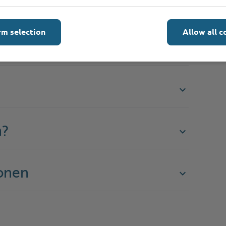
rm selection
Allow all c
n?
onen