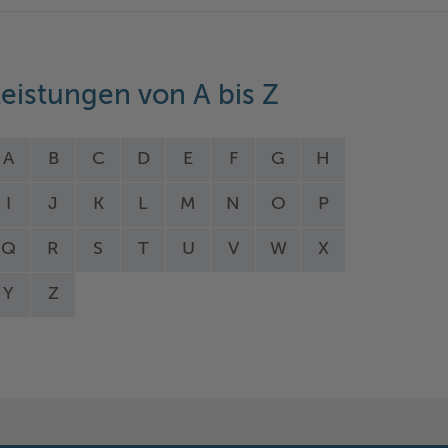
eistungen von A bis Z
A
B
C
D
E
F
G
H
I
J
K
L
M
N
O
P
Q
R
S
T
U
V
W
X
Y
Z