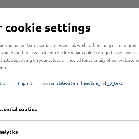
 cookie settings
es on our website. Some are essential, while others help us to improve
 your experience with it. You decide what cookie categories you want t
that, depending on your selection, not all functionaliy of our website 
n benötigt?
you.
tion
Imprint
no translation : en - headline_link_3_text
n?
ssential cookies
beachten?
nalytics