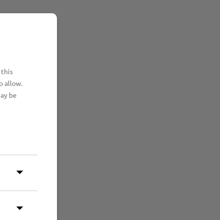
 this
o allow.
may be