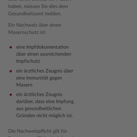
haben, müssen Sie dies dem
Woche der Seelischen Gesundheit
Zahlen, Daten, Fakten
Gesundheitsamt melden.
#MeinStormarn
Ein Nachweis über einen
Masernschutz ist:
Karrieretag
eine Impfdokumentation
über einen ausreichenden
Impfschutz
ein ärztliches Zeugnis über
eine Immunität gegen
Masern
ein ärztliches Zeugnis
darüber, dass eine Impfung
aus gesundheitlichen
Gründen nicht möglich ist.
Die Nachweispflicht gilt für