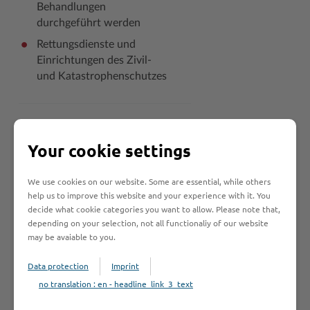
Behandlungen
durchgeführt werden
Rettungsdienste und
Einrichtungen des Zivil-
und Katastrophenschutzes
Verfahrensablauf
Your cookie settings
We use cookies on our website. Some are essential, while others
An wen muss ich
help us to improve this website and your experience with it. You
decide what cookie categories you want to allow. Please note that,
mich wenden?
depending on your selection, not all functionaliy of our website
may be avaiable to you.
Voraussetzungen
Data protection
Imprint
no translation : en - headline_link_3_text