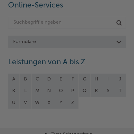
Online-Services
Formulare
Leistungen von A bis Z
A
B
C
D
E
F
G
H
I
J
K
L
M
N
O
P
Q
R
S
T
U
V
W
X
Y
Z