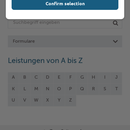
Confirm selection
Online-Services
Formulare
Leistungen von A bis Z
A
B
C
D
E
F
G
H
I
J
K
L
M
N
O
P
Q
R
S
T
U
V
W
X
Y
Z