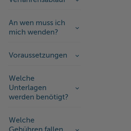
Verfahrensablauf
Woche der Seelischen Gesundheit
Zahlen, Daten, Fakten
#MeinStormarn
An wen muss ich
mich wenden?
Karrieretag
Voraussetzungen
Welche
Unterlagen
werden benötigt?
Welche
Gebühren fallen