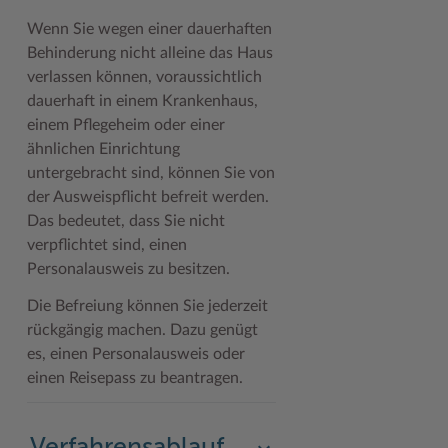
Geodatenportale (Kreiskarte)
Fotoarchiv
Kreispräsident
Offene Stellen
Klimaschutz beim Kreis Stormarn
Kulturelle Einrichtungen
Wenn Sie wegen einer dauerhaften
Behinderung nicht alleine das Haus
Kfz-Zulassung
Hitzeschutz
Kreistag und Ausschüsse
Praktika und FSJ
Projekt e-Gewerbe
Museen
verlassen können, voraussichtlich
Kontakt / Öffnungszeiten
Klimaanpassungskonzept
Kreistag Sitzungskalender
Weiterbildung beim Kreis Stormarn
Stormarner Bündnis für bezahlbares Wohnen
Naturschutzgebiete
dauerhaft in einem Krankenhaus,
einem Pflegeheim oder einer
Lebenslagen
Kreistag Sitzungskalender
Kreisverwaltung
Wen wir suchen
Wirtschafts- und Aufbaugesellschaft Stormarn
Radwandern
ähnlichen Einrichtung
untergebracht sind, können Sie von
Leistungen
Lokales Wetter
Landrat
Zahlen, Daten, Fakten
Storchenhorste
der Ausweispflicht befreit werden.
Lexikon
Newsletter
Sonderbereiche
Lieblingsplätze in der Metropolregion
Das bedeutet, dass Sie nicht
verpflichtet sind, einen
Publikationen
Pressemeldungen
Stabsbereiche
Termine und Veranstaltungen
Personalausweis zu besitzen.
Wo Sie uns finden
Social Media
Städte und Gemeinden
Tourismus
Die Befreiung können Sie jederzeit
Wunsch-Kennzeichen ↗
Stellenangebote
Wahlen im Kreis
Umlandscout Hamburg
rückgängig machen. Dazu genügt
es, einen Personalausweis oder
Zuständigkeitsfinder SH ↗
Stormarninfo
Wappen und Geschichte
Vereine und Gruppen
einen Reisepass zu beantragen.
Termine
Wappenrolle
Wälder und Moore
Ukrainehilfe
Was ist ein Kreis?