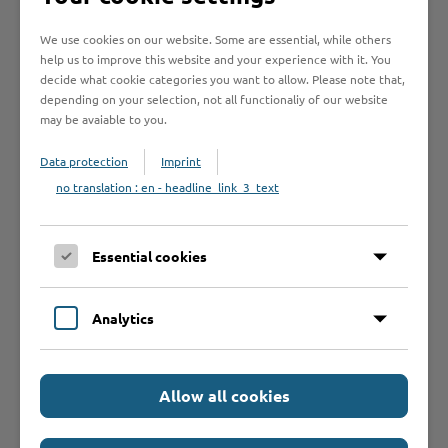
Was sollte ich
We use cookies on our website. Some are essential, while others
help us to improve this website and your experience with it. You
noch wissen?
decide what cookie categories you want to allow. Please note that,
depending on your selection, not all functionaliy of our website
may be avaiable to you.
Weiterführende
Data protection
Imprint
Informationen
no translation : en - headline_link_3_text
Essential cookies
Analytics
Schnelleinstieg
Allow all cookies
Seite auswählen