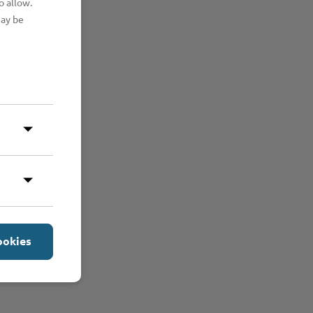
o allow.
may be
ookies