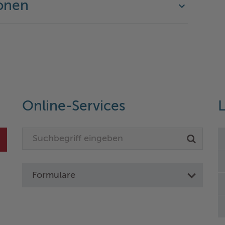
onen
Online-Services
L
Formulare