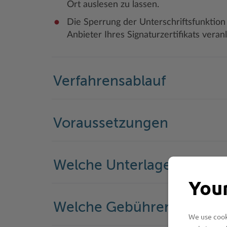
Ort auslesen zu lassen.
Die Sperrung der Unterschriftsfunktion
Anbieter Ihres Signaturzertifikats veran
Verfahrensablauf
Voraussetzungen
Welche Unterlagen werde
Your
Welche Gebühren fallen a
We use cooki