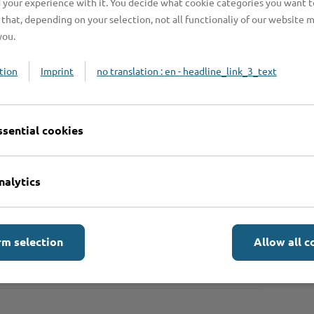
 your experience with it. You decide what cookie categories you want t
that, depending on your selection, not all functionaliy of our website 
beachten?
you.
tion
Imprint
no translation : en - headline_link_3_text
ssential cookies
nalytics
rm selection
Allow all c
n?