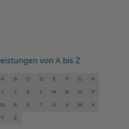
eistungen von A bis Z
A
B
C
D
E
F
G
H
I
J
K
L
M
N
O
P
Q
R
S
T
U
V
W
X
Y
Z