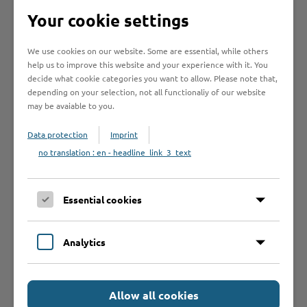
Your cookie settings
Rechtsbehelf
We use cookies on our website. Some are essential, while others
help us to improve this website and your experience with it. You
Anträge /
decide what cookie categories you want to allow. Please note that,
depending on your selection, not all functionaliy of our website
Formulare
may be avaiable to you.
Data protection
Imprint
Was sollte ich
no translation : en - headline_link_3_text
noch wissen?
Essential cookies
Analytics
Schnelleinstieg
Allow all cookies