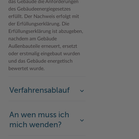
das Gebäude die Anforderungen
des Gebäudeenergiegesetzes
Woche der Seelischen Gesundheit
Zahlen, Daten, Fakten
erfüllt. Der Nachweis erfolgt mit
#MeinStormarn
der Erfüllungserklärung. Die
Erfüllungserklärung ist abzugeben,
Karrieretag
nachdem am Gebäude
Außenbauteile erneuert, ersetzt
oder erstmalig eingebaut wurden
und das Gebäude energetisch
bewertet wurde.
Verfahrensablauf
An wen muss ich
mich wenden?