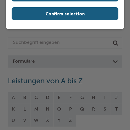
Seite auswählen
Confirm selection
Online-Services
Formulare
Leistungen von A bis Z
A
B
C
D
E
F
G
H
I
J
K
L
M
N
O
P
Q
R
S
T
U
V
W
X
Y
Z