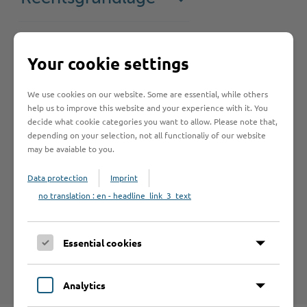
Rechtsbehelf
Your cookie settings
We use cookies on our website. Some are essential, while others
help us to improve this website and your experience with it. You
decide what cookie categories you want to allow. Please note that,
depending on your selection, not all functionaliy of our website
Hilfe & Kontakt:
may be avaiable to you.
Data protection
Imprint
no translation : en - headline_link_3_text
Kreis Stormarn - Verkehrslenkung
und allgemeine
Essential cookies
Straßenverkehrsangelegenheiten
Analytics