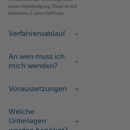
neuen Genehmigung. Diese ist auf
Woche der Seelischen Gesundheit
Zahlen, Daten, Fakten
höchstens 5 Jahre befristet.
#MeinStormarn
Karrieretag
Verfahrensablauf
An wen muss ich
mich wenden?
Voraussetzungen
Welche
Unterlagen