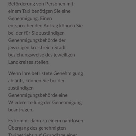
Beförderung von Personen mit
Geodatenportale (Kreiskarte)
Fotoarchiv
Kreispräsident
Offene Stellen
Klimaschutz beim Kreis Stormarn
Kulturelle Einrichtungen
einem Taxi benötigen Sie eine
Kfz-Zulassung
Hitzeschutz
Kreistag und Ausschüsse
Praktika und FSJ
Projekt e-Gewerbe
Museen
Genehmigung. Einen
entsprechenden Antrag können Sie
Kontakt / Öffnungszeiten
Klimaanpassungskonzept
Kreistag Sitzungskalender
Weiterbildung beim Kreis Stormarn
Stormarner Bündnis für bezahlbares Wohnen
Naturschutzgebiete
bei der für Sie zuständigen
Genehmigungsbehörde der
Lebenslagen
Kreistag Sitzungskalender
Kreisverwaltung
Wen wir suchen
Wirtschafts- und Aufbaugesellschaft Stormarn
Radwandern
jeweiligen kreisfreien Stadt
Leistungen
Lokales Wetter
Landrat
Zahlen, Daten, Fakten
Storchenhorste
beziehungsweise des jeweiligen
Landkreises stellen.
Lexikon
Newsletter
Sonderbereiche
Lieblingsplätze in der Metropolregion
Wenn Ihre befristete Genehmigung
Publikationen
Pressemeldungen
Stabsbereiche
Termine und Veranstaltungen
abläuft, können Sie bei der
zuständigen
Wo Sie uns finden
Social Media
Städte und Gemeinden
Tourismus
Genehmigungsbehörde eine
Wunsch-Kennzeichen ↗
Stellenangebote
Wahlen im Kreis
Umlandscout Hamburg
Wiedererteilung der Genehmigung
beantragen.
Zuständigkeitsfinder SH ↗
Stormarninfo
Wappen und Geschichte
Vereine und Gruppen
Es kommt dann zu einem nahtlosen
Termine
Wappenrolle
Wälder und Moore
Übergang des genehmigten
Ukrainehilfe
Was ist ein Kreis?
Taxibetriebs auf Grundlage einer