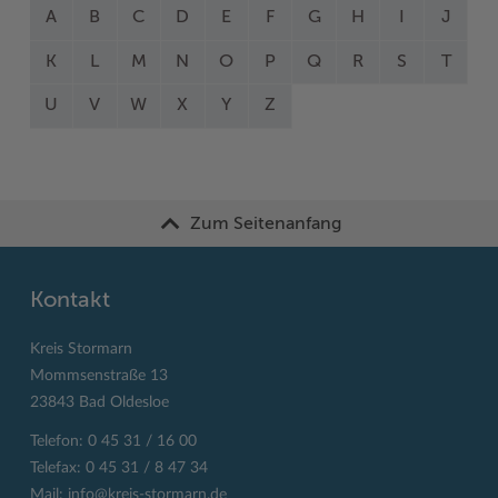
A
B
C
D
E
F
G
H
I
J
K
L
M
N
O
P
Q
R
S
T
U
V
W
X
Y
Z
Zum Seitenanfang
Kontakt
Kreis Stormarn
Mommsenstraße 13
23843 Bad Oldesloe
Telefon: 0 45 31 / 16 00
Telefax: 0 45 31 / 8 47 34
Mail:
info@kreis-stormarn.de