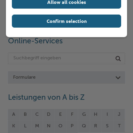
Allow all cookies
Schnelleinstieg
Confirm selection
Seite auswählen
Online-Services
Formulare
Leistungen von A bis Z
A
B
C
D
E
F
G
H
I
J
K
L
M
N
O
P
Q
R
S
T