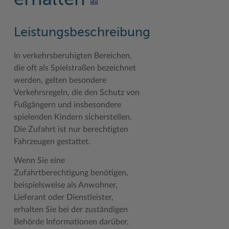
erhalten
Geodatenportale (Kreiskarte)
Fotoarchiv
Kreispräsident
Offene Stellen
Klimaschutz beim Kreis Stormarn
Kulturelle Einrichtungen
Kfz-Zulassung
Hitzeschutz
Kreistag und Ausschüsse
Praktika und FSJ
Projekt e-Gewerbe
Museen
Leistungsbeschreibung
Kontakt / Öffnungszeiten
Klimaanpassungskonzept
Kreistag Sitzungskalender
Weiterbildung beim Kreis Stormarn
Stormarner Bündnis für bezahlbares Wohnen
Naturschutzgebiete
In verkehrsberuhigten Bereichen,
die oft als Spielstraßen bezeichnet
Lebenslagen
Kreistag Sitzungskalender
Kreisverwaltung
Wen wir suchen
Wirtschafts- und Aufbaugesellschaft Stormarn
Radwandern
werden, gelten besondere
Leistungen
Lokales Wetter
Landrat
Zahlen, Daten, Fakten
Storchenhorste
Verkehrsregeln, die den Schutz von
Fußgängern und insbesondere
Lexikon
Newsletter
Sonderbereiche
Lieblingsplätze in der Metropolregion
spielenden Kindern sicherstellen.
Publikationen
Pressemeldungen
Stabsbereiche
Termine und Veranstaltungen
Die Zufahrt ist nur berechtigten
Fahrzeugen gestattet.
Wo Sie uns finden
Social Media
Städte und Gemeinden
Tourismus
Wenn Sie eine
Wunsch-Kennzeichen ↗
Stellenangebote
Wahlen im Kreis
Umlandscout Hamburg
Zufahrtberechtigung benötigen,
beispielsweise als Anwohner,
Zuständigkeitsfinder SH ↗
Stormarninfo
Wappen und Geschichte
Vereine und Gruppen
Lieferant oder Dienstleister,
Termine
Wappenrolle
Wälder und Moore
erhalten Sie bei der zuständigen
Behörde Informationen darüber,
Ukrainehilfe
Was ist ein Kreis?