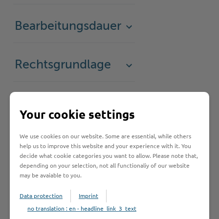
Bearbeitungsdauer
Rechtsgrundlage
Rechtsbehelf
Your cookie settings
We use cookies on our website. Some are essential, while others
help us to improve this website and your experience with it. You
decide what cookie categories you want to allow. Please note that,
depending on your selection, not all functionaliy of our website
may be avaiable to you.
Schnelleinstieg
Data protection
Imprint
no translation : en - headline_link_3_text
Seite auswählen