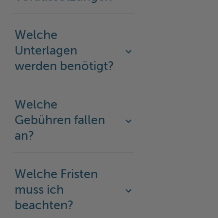
Woche der Seelischen Gesundheit
Zahlen, Daten, Fakten
Welche
#MeinStormarn
Unterlagen
Karrieretag
werden benötigt?
Welche
Gebühren fallen
an?
Welche Fristen
muss ich
beachten?