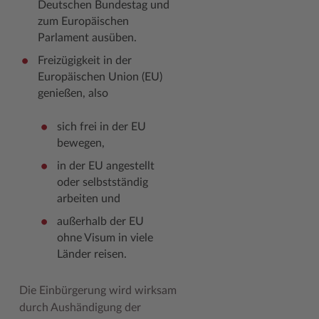
Deutschen Bundestag und
zum Europäischen
Woche der Seelischen Gesundheit
Zahlen, Daten, Fakten
Parlament ausüben.
#MeinStormarn
Freizügigkeit in der
Europäischen Union (EU)
Karrieretag
genießen, also
sich frei in der EU
bewegen,
in der EU angestellt
oder selbstständig
arbeiten und
außerhalb der EU
ohne Visum in viele
Länder reisen.
Die Einbürgerung wird wirksam
durch Aushändigung der