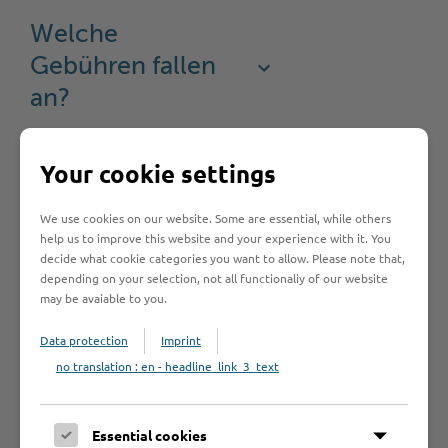
Welche
Gebühren fallen
an?
Your cookie settings
Rechtsgrundlage
We use cookies on our website. Some are essential, while others
help us to improve this website and your experience with it. You
Weiterführende
decide what cookie categories you want to allow. Please note that,
depending on your selection, not all functionaliy of our website
Informationen
may be avaiable to you.
Data protection
Imprint
no translation : en - headline_link_3_text
Hilfe & Kontakt:
Essential cookies