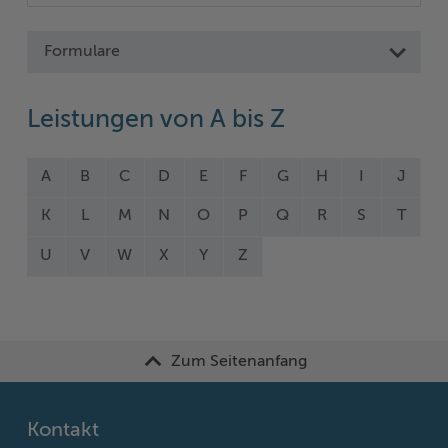
Formulare
Leistungen von A bis Z
A
B
C
D
E
F
G
H
I
J
K
L
M
N
O
P
Q
R
S
T
U
V
W
X
Y
Z
Zum Seitenanfang
Kontakt