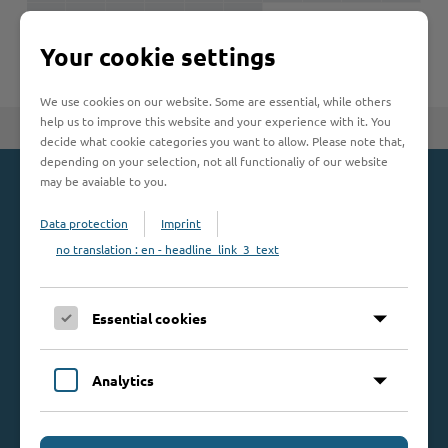
U
V
W
X
Y
Z
Woche der Seelischen Gesundheit
Zahlen, Daten, Fakten
Your cookie settings
#MeinStormarn
We use cookies on our website. Some are essential, while others
Karrieretag
help us to improve this website and your experience with it. You
Zum Seitenanfang
decide what cookie categories you want to allow. Please note that,
depending on your selection, not all functionaliy of our website
may be avaiable to you.
Kontakt
Data protection
Imprint
Kreis Stormarn
no translation : en - headline_link_3_text
Mommsenstraße 13
23843 Bad Oldesloe
Essential cookies
Telefon: 0 45 31 / 16 00
Telefax: 0 45 31 / 8 47 34
Mail:
info@kreis-stormarn.de
Analytics
Weitere Kontaktdaten